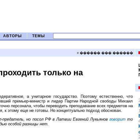
АВТОРЫ
ТЕМЫ
» ������ ��� ������
проходить только на
деративное, а унитарное государство. Поэтому естественно, что
вший премьер-министр и лидер Партии Народной свободы Михаил
аточно персонала, чтобы переводить преподавание всех предметов на
я, к этому еще не готовы. Но концептуально подход обоснован.
л-предатель, но посол РФ в Латвии Евгений Лукьянов
говорит
то
дью особой разницы нет.