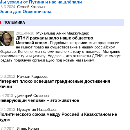
Мы уехали от Путина и нас нашлёпали
13.3.2024
Сергей Кокорин
:
Осина для Овсянникова
ПОЛЕМИКА
2011-04-18
Мухаммад Амин Маджумдер
:
ДПНИ раскалывало наше общество
Мозговой шторм.
Подобные экстремистские организации
не имеют право на существование в нашем российском
обществе. Конечно, мы положительно к этому отнеслись. Мы давно
проявляли эту инициативу. Надеюсь, что активисты ДПНИ не смогут
создать подобную организацию под новым названием.
23.8.2012
Рамзан Кадыров
:
Интернет плохо освещает грандиозные достижения
Чечни
5.4.2013
Димитрий Смирнов
:
Неверующий человек – это животное
23.1.2013
Нурсултан Назарбаев
:
Политического союза между Россией и Казахстаном не
будет
17.2.2011
Игорь Бунин
: