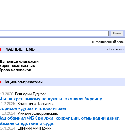
» Расширенный поиск
ГЛАВНЫЕ ТЕМЫ
» Все темы
Щупальца олигархии
Марш несогласных
Права человеков
Национал-предатели
2.3.2026
Геннадий Гудков
:
Мы на хрен никому не нужны, включая Украину
14.2.2025
Валентина Талызина
:
Борисов - дурак и плохо играет
4.10.2024
Михаил Ходорковский
:
Кац обвинил ФБК во лжи, коррупции, отмывании денег,
обмане следствия и суда
26.4.2024
Евгений Чичваркин
: