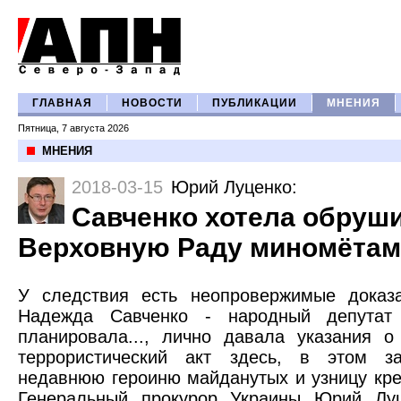
ГЛАВНАЯ
НОВОСТИ
ПУБЛИКАЦИИ
МНЕНИЯ
Пятница, 7 августа 2026
МНЕНИЯ
2018-03-15
Юрий Луценко
:
Савченко хотела обруш
Верховную Раду миномёта
У следствия есть неопровержимые доказа
Надежда Савченко - народный депутат
планировала..., лично давала указания о
террористический акт здесь, в этом 
недавнюю героиню майданутых и узницу кре
Генеральный прокурор Украины Юрий Луц