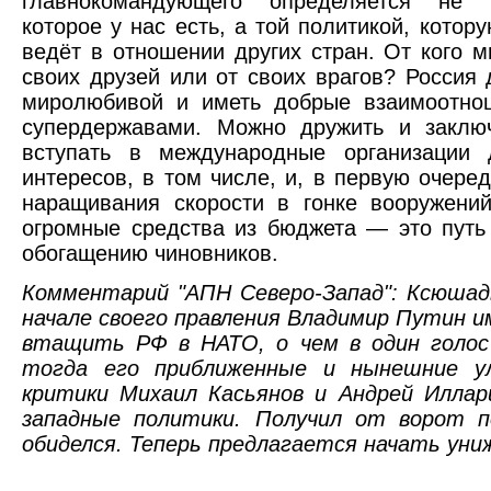
главнокомандующего определяется не 
которое у нас есть, а той политикой, котор
ведёт в отношении других стран. От кого 
своих друзей или от своих врагов? Россия
миролюбивой и иметь добрые взаимоотно
супердержавами. Можно дружить и заклю
вступать в международные организации
интересов, в том числе, и, в первую очере
наращивания скорости в гонке вооружений
огромные средства из бюджета — это путь
обогащению чиновников.
Комментарий "АПН Северо-Запад": Ксюшадь
начале своего правления Владимир Путин 
втащить РФ в НАТО, о чем в один голо
тогда его приближенные и нынешние ул
критики Михаил Касьянов и Андрей Иллар
западные политики. Получил от ворот 
обиделся. Теперь предлагается начать уни