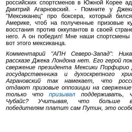
российских спортсменов в Южной Корее а
Дмитрий Агарновский. - Помните у Джек
"Мексиканец" про боксера, который билс
Америке, чтоб на полученные призовые к
восстания против оккупантов в своей стра
него. А он победил! Мне наши спортсмены
вот этого мексиканца.
Комментарий "АПН Северо-Запад": Ника
рассказе Джека Лондона нет. Его герой по
свержение президента Мексики Порфирио 
государственника и духоскрепного хр
Аграновский так намекает, что росс
отдают призовые оппозиции на свержение
только что
призывал
поддерживать, 
Чубайс? Учитывая, что больше вс
победителям платит сам Путин, это особе