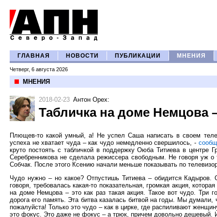
ГЛАВНАЯ
НОВОСТИ
ПУБЛИКАЦИИ
МНЕНИЯ
Четверг, 6 августа 2026
МНЕНИЯ
2018-02-23
Антон Орех
:
Табличка на доме Немцова 
Плющев-то какой умный, а! Не успел Саша написать в своем теле
успеха не хватает чуда – как чудо немедленно свершилось, -
сообщ
круто постоять с табличкой в поддержку Оюба Титиева в центре Гр
Серебренникова не сделала режиссера свободным. Не говоря уж о 
Собчак. После этого Ксению начали меньше показывать по телевизору
Чудо нужно – но какое? Отпустишь Титиева – обидится Кадыров. 
говоря, требовалась какая-то показательная, громкая акция, котора
на доме Немцова – это как раз такая акция. Такое вот чудо. Три 
дорога его память. Эта битва казалась битвой на годы. Мы думали, 
пожалуйста! Только это чудо – как в цирке, где распиливают женщин
это фокус. Это даже не фокус – а трюк, причем довольно дешевый. 