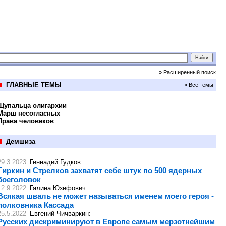
» Расширенный поиск
ГЛАВНЫЕ ТЕМЫ
» Все темы
Щупальца олигархии
Марш несогласных
Права человеков
Демшиза
29.3.2023
Геннадий Гудков
:
Гиркин и Стрелков захватят себе штук по 500 ядерных
боеголовок
12.9.2022
Галина Юзефович
:
Всякая шваль не может называться именем моего героя -
полковника Кассада
25.5.2022
Евгений Чичваркин
:
Русских дискриминируют в Европе самым мерзотнейшим