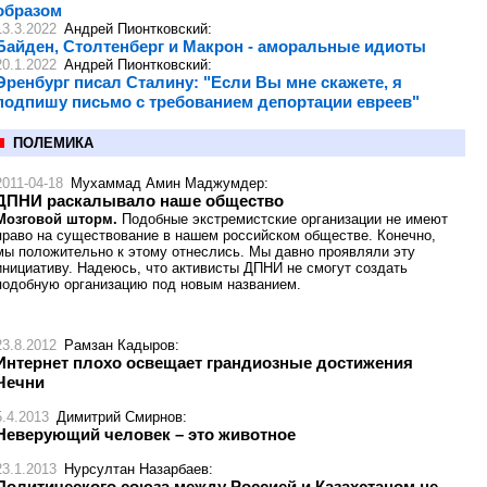
образом
13.3.2022
Андрей Пионтковский
:
Байден, Столтенберг и Макрон - аморальные идиоты
20.1.2022
Андрей Пионтковский
:
Эренбург писал Сталину: "Если Вы мне скажете, я
подпишу письмо с требованием депортации евреев"
ПОЛЕМИКА
2011-04-18
Мухаммад Амин Маджумдер
:
ДПНИ раскалывало наше общество
Мозговой шторм.
Подобные экстремистские организации не имеют
право на существование в нашем российском обществе. Конечно,
мы положительно к этому отнеслись. Мы давно проявляли эту
инициативу. Надеюсь, что активисты ДПНИ не смогут создать
подобную организацию под новым названием.
23.8.2012
Рамзан Кадыров
:
Интернет плохо освещает грандиозные достижения
Чечни
5.4.2013
Димитрий Смирнов
:
Неверующий человек – это животное
23.1.2013
Нурсултан Назарбаев
:
Политического союза между Россией и Казахстаном не