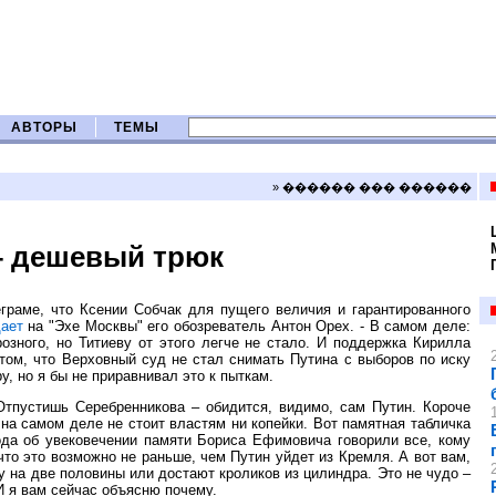
АВТОРЫ
ТЕМЫ
» ������ ��� ������
– дешевый трюк
граме, что Ксении Собчак для пущего величия и гарантированного
ает
на "Эхе Москвы" его обозреватель Антон Орех. - В самом деле:
озного, но Титиеву от этого легче не стало. И поддержка Кирилла
том, что Верховный суд не стал снимать Путина с выборов по иску
, но я бы не приравнивал это к пыткам.
Отпустишь Серебренникова – обидится, видимо, сам Путин. Короче
я на самом деле не стоит властям ни копейки. Вот памятная табличка
года об увековечении памяти Бориса Ефимовича говорили все, кому
что это возможно не раньше, чем Путин уйдет из Кремля. А вот вам,
у на две половины или достают кроликов из цилиндра. Это не чудо –
И я вам сейчас объясню почему.