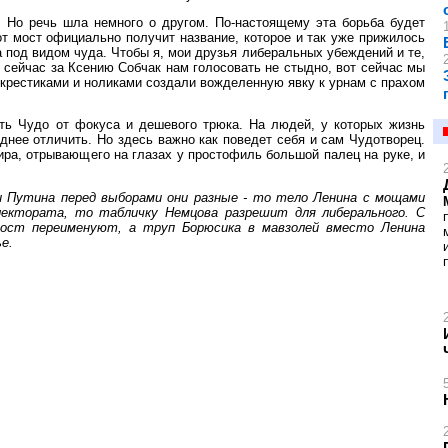
. Но речь шла немного о другом. По-настоящему эта борьба будет
тот мост официально получит название, которое и так уже прижилось
а под видом чуда. Чтобы я, мои друзья либеральных убеждений и те,
т сейчас за Ксению Собчак нам голосовать не стыдно, вот сейчас мы
 крестиками и ноликами создали вожделенную явку к урнам с прахом
ить Чудо от фокуса и дешевого трюка. На людей, у которых жизнь
уднее отличить. Но здесь важно как поведет себя и сам Чудотворец.
ира, отрывающего на глазах у простофиль большой палец на руке, и
ди Путина перед выборами они разные - то тело Ленина с мощами
ектората, то табличку Немцова разрешит для либерального. С
мост переименуют, а труп Борюсика в мавзолей вместо Ленина
е.