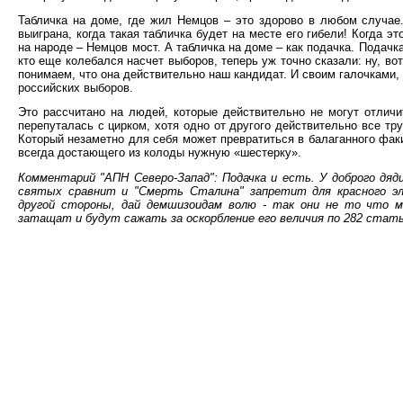
Табличка на доме, где жил Немцов – это здорово в любом случае
выиграна, когда такая табличка будет на месте его гибели! Когда э
на народе – Немцов мост. А табличка на доме – как подачка. Подачк
кто еще колебался насчет выборов, теперь уж точно сказали: ну, во
понимаем, что она действительно наш кандидат. И своим галочками,
российских выборов.
Это рассчитано на людей, которые действительно не могут отлич
перепуталась с цирком, хотя одно от другого действительно все тр
Который незаметно для себя может превратиться в балаганного фак
всегда достающего из колоды нужную «шестерку».
Комментарий "АПН Северо-Запад": Подачка и есть. У доброго дя
святых сравнит и "Смерть Сталина" запретит для красного эл
другой стороны, дай демшизоидам волю - так они не то что 
затащат и будут сажать за оскорбление его величия по 282 стать