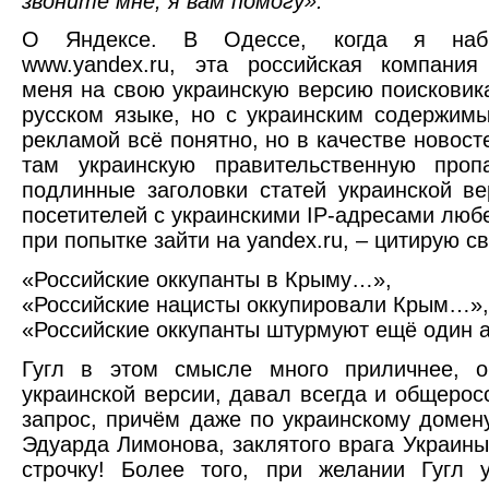
звоните мне, я вам помогу».
О Яндексе. В Одессе, когда я наб
www.yandex.ru, эта российская компания
меня на свою украинскую версию поисковик
русском языке, но с украинским содержим
рекламой всё понятно, но в качестве новос
там украинскую правительственную пропа
подлинные заголовки статей украинской ве
посетителей с украинскими IP-адресами лю
при попытке зайти на yandex.ru, – цитирую с
«Российские оккупанты в Крыму…»,
«Российские нацисты оккупировали Крым…»,
«Российские оккупанты штурмуют ещё один
Гугл в этом смысле много приличнее, 
украинской версии, давал всегда и общерос
запрос, причём даже по украинскому домену
Эдуарда Лимонова, заклятого врага Украин
строчку! Более того, при желании Гугл