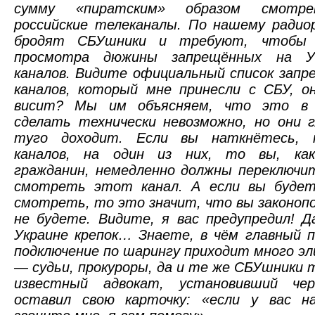
сумму «пиратским» образом смотре
российские телеканалы. По нашему радио
бродят СБУшники и требуют, чтобы 
просмотра дюжины запрещённых на Ук
каналов. Видите официальный список запр
каналов, который мне принесли с СБУ, о
висит? Мы им объясняем, что это в 
сделать технически невозможно, но они 
туго доходит. Если вы наткнётесь, п
каналов, на один из них, то вы, как
гражданин, немедленно должны переключи
смотреть этот канал. А если вы будет
смотреть, то это значит, что вы законо
не будете. Видите, я вас предупредил! Д
Украине крепок… Знаете, в чём главный п
подключение по шарингу приходит много эл
— судьи, прокуроры, да и те же СБУшники 
известный адвокат, установивший че
оставил свою карточку: «если у вас н