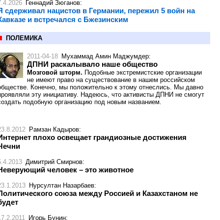
7.4.2026
Геннадий Зюганов
:
Я сдерживал нацистов в Германии, пережил 5 войн на
Кавказе и встречался с Бжезинским
ПОЛЕМИКА
2011-04-18
Мухаммад Амин Маджумдер
:
ДПНИ раскалывало наше общество
Мозговой шторм.
Подобные экстремистские организации
не имеют право на существование в нашем российском
обществе. Конечно, мы положительно к этому отнеслись. Мы давно
проявляли эту инициативу. Надеюсь, что активисты ДПНИ не смогут
создать подобную организацию под новым названием.
23.8.2012
Рамзан Кадыров
:
Интернет плохо освещает грандиозные достижения
Чечни
5.4.2013
Димитрий Смирнов
:
Неверующий человек – это животное
23.1.2013
Нурсултан Назарбаев
:
Политического союза между Россией и Казахстаном не
будет
17.2.2011
Игорь Бунин
: