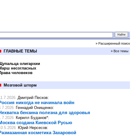
» Расширенный поиск
ГЛАВНЫЕ ТЕМЫ
» Все темы
Щупальца олигархии
Марш несогласных
Права человеков
Мозговой шторм
11.7.2026
Дмитрий Песков
:
Россия никогда не начинала войн
4.7.2026
Геннадий Онищенко
:
Нехватка бензина полезна для здоровья
1.7.2026
Кирилл Буданов*
:
Москва создана Киевской Русью
10.5.2026
Юрий Нерсесов
:
Размазанная косметика Захаровой