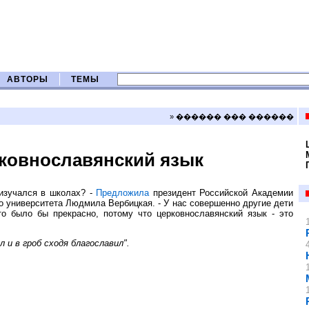
АВТОРЫ
ТЕМЫ
» ������ ��� ������
рковнославянский язык
 изучался в школах? -
Предложила
президент Российской Академии
о университета Людмила Вербицкая. - У нас совершенно другие дети
то было бы прекрасно, потому что церковнославянский язык - это
и в гроб сходя благославил".