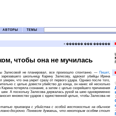
АВТОРЫ
ТЕМЫ
» ������ ��� ������
жом, чтобы она не мучилась
ны Залесовой не планировал, все произошло спонтанно. —
Пишет
,
, зарезавшего школьницу Карину Залесову, адвокат убийцы Ирина
 уверен, что она умрет сразу от первого удара. Однако после того,
ительно с целью довести убийство до конца, он нанес ей несколько
ы Карина потеряла сознание, а затем с целью скорейшего причинения
ть шеи. А поскольку Залесова держалась рукой за шею одновременно
 Наносил множество ударов с единственной целью, чтобы Залесова не
 статью приговора с убийства с особой жестокостью на обычное
словно-досрочно. Поневоле думаешь, что некоторым особям стоит