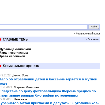
» Расширенный поиск
ГЛАВНЫЕ ТЕМЫ
» Все темы
Щупальца олигархии
Марш несогласных
Права человеков
Криминальная хроника
9.9.2022
Денис Усов
:
Дело об отравлении детей в бассейне теряется в мутной
воде
13.4.2021
Марина Макурина
:
Следствие по делу фехтовальщика Жерома предпочло
спортивные рапиры биографии потерпевших
29.8.2018
Незыгарь
:
Губернатор Алтая пригласил в депутаты 55 уголовников-