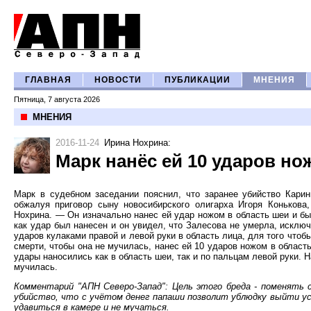
ГЛАВНАЯ
НОВОСТИ
ПУБЛИКАЦИИ
МНЕНИЯ
Пятница, 7 августа 2026
МНЕНИЯ
2016-11-24
Ирина Нохрина
:
Марк нанёс ей 10 ударов но
Марк в судебном заседании пояснил, что заранее убийство Кари
обжалуя приговор сыну новосибирского олигарха Игоря Конькова
Нохрина. — Он изначально нанес ей удар ножом в область шеи и был
как удар был нанесен и он увидел, что Залесова не умерла, исключ
ударов кулаками правой и левой руки в область лица, для того чтоб
смерти, чтобы она не мучилась, нанес ей 10 ударов ножом в облас
удары наносились как в область шеи, так и по пальцам левой руки.
мучилась.
Комментарий "АПН Северо-Запад": Цель этого бреда - поменять
убийство, что с учётом денег папаши позволит ублюдку выйти у
удавиться в камере и не мучаться.