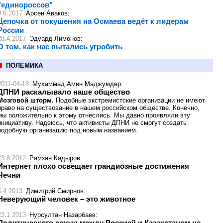
"единороссов"
9.6.2017
Арсен Аваков
:
Цепочка от покушения на Осмаева ведёт к лидерам
России
28.4.2017
Эдуард Лимонов
:
О том, как нас пытались угробить
ПОЛЕМИКА
2011-04-18
Мухаммад Амин Маджумдер
:
ДПНИ раскалывало наше общество
Мозговой шторм.
Подобные экстремистские организации не имеют
право на существование в нашем российском обществе. Конечно,
мы положительно к этому отнеслись. Мы давно проявляли эту
инициативу. Надеюсь, что активисты ДПНИ не смогут создать
подобную организацию под новым названием.
23.8.2012
Рамзан Кадыров
:
Интернет плохо освещает грандиозные достижения
Чечни
5.4.2013
Димитрий Смирнов
:
Неверующий человек – это животное
23.1.2013
Нурсултан Назарбаев
:
Политического союза между Россией и Казахстаном не