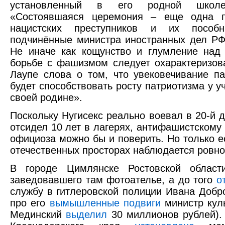
установленный в его родной школ
«Состоявшаяся церемония – еще одна п
нацистских преступников и их посо
подчинённые министра иностранных дел РФ
Не иначе как кощунство и глумление над
борьбе с фашизмом следует охарактеризов
Лаупе слова о том, что увековечивание па
будет способствовать росту патриотизма у у
своей родине».
Поскольку Нугисекс реально воевал в 20-й д
отсидел 10 лет в лагерях, антифашистскому
официоза можно бы и поверить. Но только ес
отечественных просторах наблюдается ровно
В городе Цимлянске Ростовской облас
заведовавшего там фотоателье, а до того
о
службу в гитлеровской полиции Ивана Добр
про его
вымышленные подвиги
министр кул
Мединский
выделил
30 миллионов рублей).