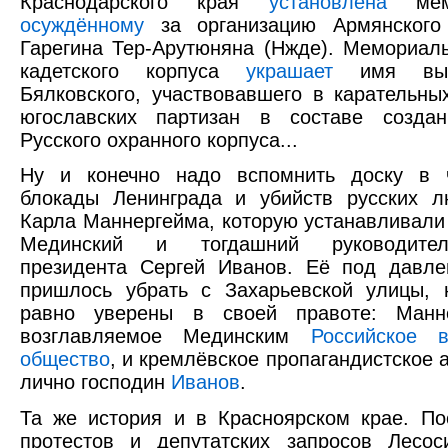
Краснодарского края
установлена
мемо
осуждённому
за организацию Армянского
Гарегина Тер-Арутюняна (Нжде). Мемориал
кадетского корпуса
украшает
имя выпу
Бялковского, участвовавшего в карательны
югославских партизан в составе создан
Русского охранного корпуса...
Ну и конечно надо вспомнить доску в ч
блокады Ленинграда и убийств русских 
Карла Маннергейма, которую устанавливали
Мединский и тогдашний руководител
президента Сергей Иванов. Её под давле
пришлось убрать с Захарьевской улицы, 
равно уверены в своей правоте: Манн
возглавляемое Мединским
Российское в
общество
, и кремлёвское пропагандистское 
лично господин
Иванов
.
Та же история и в Красноярском крае. По
протестов и депутатских запросов Лесос