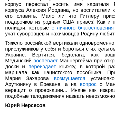
корпус перестал носить имя карателя Р
корпуса Алексея Йордана, но воспитатели 
его славить. Мало ли что Гитлеру прися
подарочков из родных США привёз! Как и 
полицаи, которые
с личного благословения
учат суворовцев и нахимовцев Родину любит
Тяжело российской вертикали одновременно
прислужников у себя и бороться с их культо
Украине. Вертится, бедолага, как вош
Мединский
воспевает
Маннергейма при откр
доски и
переиздаёт
книжку, в которой ра
маршала как нацистского пособника. Пр
Мария Захарова
возмущается
установко
Арутюняну в Ереване, а на
вопрос
о Манн
верещит о провокации... Иначе как извр
подобные телодвижения назвать невозможно
Юрий Нерсесов