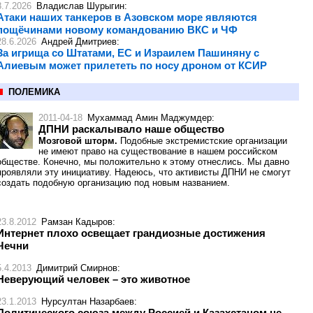
8.7.2026
Владислав Шурыгин
:
Атаки наших танкеров в Азовском море являются
пощёчинами новому командованию ВКС и ЧФ
28.6.2026
Андрей Дмитриев
:
За игрища со Штатами, ЕС и Израилем Пашиняну с
Алиевым может прилететь по носу дроном от КСИР
ПОЛЕМИКА
2011-04-18
Мухаммад Амин Маджумдер
:
ДПНИ раскалывало наше общество
Мозговой шторм.
Подобные экстремистские организации
не имеют право на существование в нашем российском
обществе. Конечно, мы положительно к этому отнеслись. Мы давно
проявляли эту инициативу. Надеюсь, что активисты ДПНИ не смогут
создать подобную организацию под новым названием.
23.8.2012
Рамзан Кадыров
:
Интернет плохо освещает грандиозные достижения
Чечни
5.4.2013
Димитрий Смирнов
:
Неверующий человек – это животное
23.1.2013
Нурсултан Назарбаев
:
Политического союза между Россией и Казахстаном не