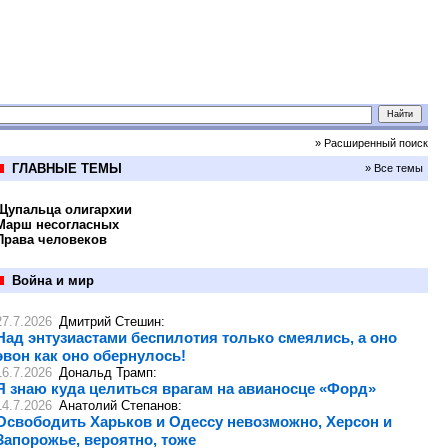
» Расширенный поиск
ГЛАВНЫЕ ТЕМЫ
» Все темы
Щупальца олигархии
Марш несогласных
Права человеков
Война и мир
27.7.2026
Дмитрий Стешин
:
Над энтузиастами беспилотия только смеялись, а оно
эвон как оно обернулось!
16.7.2026
Дональд Трамп
:
Я знаю куда целиться врагам на авианосце «Форд»
14.7.2026
Анатолий Степанов
:
Освободить Харьков и Одессу невозможно, Херсон и
Запорожье, вероятно, тоже