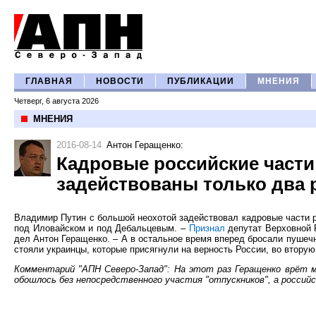
ГЛАВНАЯ
НОВОСТИ
ПУБЛИКАЦИИ
МНЕНИЯ
Четверг, 6 августа 2026
МНЕНИЯ
2016-08-14
Антон Геращенко
:
Кадровые российские части
задействованы только два 
Владимир Путин с большой неохотой задействовал кадровые части ро
под Иловайском и под Дебальцевым. –
Признал
депутат Верховной 
дел Антон Геращенко. – А в остальное время вперед бросали пушеч
стояли украинцы, которые присягнули на верность России, во втору
Комментарий "АПН Северо-Запад": На этот раз Геращенко врёт ме
обошлось без непосредственного участия "отпускников", а российс