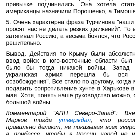
привычке подчинялись. Она хотела стат
американцы назначили Порошенко, а Тимоше
5. Очень характерна фраза Турчинова "наш
просят нас не делать резких движений". То 
затягивал Россию, а весьма боялся, что Росс
решительно.
Вывод. Действия по Крыму были абсолютн
ввод войск в юго-восточные области был
было бы тогда никакой войны, Запад
украинская армия перешла бы вся 
освобождения". Все стало по другому, когда
подавить сопротивление хунте в Харькове 
мая. Хотя, понять наше руководство можно, 
большой войны.
Комментарий "АПН Северо-Запад": Вне
Марков тогда
утверждал
, что росси
правильно делают, не показывая всех звер
в Донбассе, чтобы в России народ не 