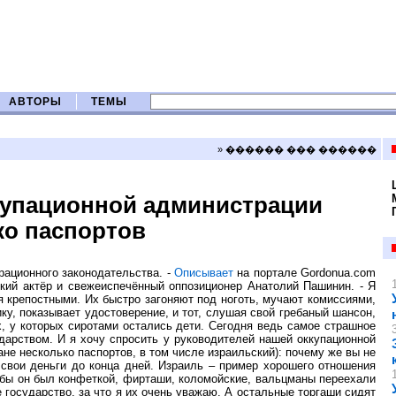
АВТОРЫ
ТЕМЫ
» ������ ��� ������
купационной администрации
ко паспортов
рационного законодательства. -
Описывает
на портале Gordonua.com
кий актёр и свежеиспечённый оппозиционер Анатолий Пашинин. - Я
 крепостными. Их быстро загоняют под ноготь, мучают комиссиями,
ку, показывает удостоверение, и тот, слушая свой гребаный шансон,
х, у которых сиротами остались дети. Сегодня ведь самое страшное
ударством. И я хочу спросить у руководителей нашей оккупационной
ане несколько паспортов, в том числе израильский): почему же вы не
 свои деньги до конца дней. Израиль – пример хорошего отношения
и бы он был конфеткой, фирташи, коломойские, вальцманы переехали
 государство, за что я их очень уважаю. А остальные торгаши сидят