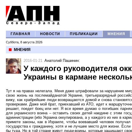
ГЛАВНАЯ
НОВОСТИ
ПУБЛИКАЦИИ
МНЕНИЯ
Суббота, 8 августа 2026
МНЕНИЯ
2016-01-21
Анатолий Пашинин
:
У каждого руководителя ок
Украины в кармане несколь
Тут я на правах нелегала. Меня даже штрафовали за нарушение миг
свою жизнь на послемайданатой Украине, третьеразрядный российс
вижу, как храбрейшие люди возвращаются домой и снова становятся
проверками. Даже мой брат, приехавший из АТО, идет к маршруточни
решает, поедет боец или нет. Я все время думаю о погибших парня
для украинского воина – оставить своих детей наедине с этим гос
администрации (ибо Украина оккупирована, а у каждого из них в карм
примете законы, как в Израиле, чтобы воевавший человек получал
государства к гражданину, хотя и не лучшее место для жизни. Есл
бы туда. Но в той стране живут люди-воины, которые защищают свое