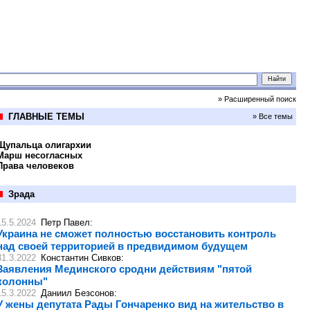
» Расширенный поиск
ГЛАВНЫЕ ТЕМЫ
» Все темы
Щупальца олигархии
Марш несогласных
Права человеков
Зрада
15.5.2024
Петр Павел
:
Украина не сможет полностью восстановить контроль
над своей территорией в предвидимом будущем
31.3.2022
Константин Сивков
:
Заявления Мединского сродни действиям "пятой
колонны"
15.3.2022
Даниил Безсонов
:
У жены депутата Рады Гончаренко вид на жительство в