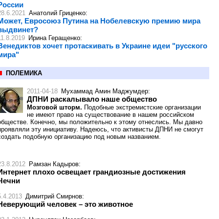
России
28.6.2021
Анатолий Гриценко
:
Может, Евросоюз Путина на Нобелевскую премию мира
выдвинет?
11.8.2019
Ирина Геращенко
:
Венедиктов хочет протаскивать в Украине идеи "русского
мира"
ПОЛЕМИКА
2011-04-18
Мухаммад Амин Маджумдер
:
ДПНИ раскалывало наше общество
Мозговой шторм.
Подобные экстремистские организации
не имеют право на существование в нашем российском
обществе. Конечно, мы положительно к этому отнеслись. Мы давно
проявляли эту инициативу. Надеюсь, что активисты ДПНИ не смогут
создать подобную организацию под новым названием.
23.8.2012
Рамзан Кадыров
:
Интернет плохо освещает грандиозные достижения
Чечни
5.4.2013
Димитрий Смирнов
:
Неверующий человек – это животное