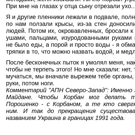
При мне на глазах у отца сыну отрезали ухо..
Я и другие пленники лежали в подвале, полно
по нам ползали крысы, из-за стен доносил
людей. Потом их, окровавленных, бросали к
ушами, пальцами, изуродованными руками и
не было еды, а порой и просто воды - я обма
тряпки в то, что можно назвать водой, и мед
После бесконечных пыток я умолял меня, нак
чтобы не терпеть этого! Но мне сказали: нет,
мучаться, мы вначале вырежем тебе органы,
руки, потом ноги.
Комментарий "АПН Северо-Запад": Именно з
Майдане. Чтобы Корбан мог делать т
Порошенко - с Корбаном, а те кто сверг
ним. И так до прекращения существов
названием Украина в границах 1991 года.