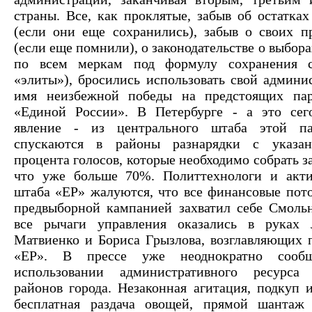
страны. Все, как проклятые, забыв об остатках
(если они еще сохранились), забыв о своих п
(если еще помнили), о законодательстве о выбора
по всем меркам под формулу сохранения с
«элиты»), бросились использовать свой админи
имя неизбежной победы на предстоящих пар
«Единой России». В Петербурге - а это сег
явление - из центрального штаба этой п
спускаются в районы разнарядки с указа
процента голосов, которые необходимо собрать за
что уже больше 70%. Политтехнологи и акти
штаба «ЕР» жалуются, что все финансовые пото
предвыборной кампанией захватил себе Смольн
все рычаги управления оказались в руках
Матвиенко и Бориса Грызлова, возглавляющих 
«ЕР». В прессе уже неоднократно сооб
использовании административного ресурса
районов города. Незаконная агитация, подкуп и
бесплатная раздача овощей, прямой шантаж