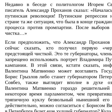
Недавно в беседе с политологом Игорем Св
писатель Александр Проханов сказал: «Началась
путинская революция! Путинские репрессии 
стране та же ситуация, что была в конце гражда
процесса против промпартии. После выборов 
чистка…»
Если предположить, что Александр Проханов
сейчас сказать, кто получил первую «че
предстоящей чисткой. Это те губернаторы, член
запрещено использовать портрет Владимира Пу
кампании. В этой связи, кстати сказать, ин
Валентина Матвиенко может возглавить Госу
Борис Грызлов либо станет губернатором Петерб
Совбез, также выглядит вполне в духе озв
Валентина Матвиенко гораздо решительней
некоторое время парламентом, чем превративш
тряпичную куклу безвольный нынешний его 
действительно, можно согласиться с Борисом В
в Петербурге будет еще худший губернатор? Куда