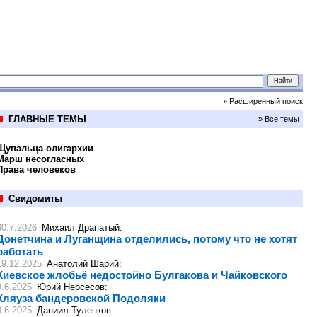
» Расширенный поиск
ГЛАВНЫЕ ТЕМЫ
» Все темы
Щупальца олигархии
Марш несогласных
Права человеков
Свидомиты
30.7.2026
Михаил Драпатый
:
Донетчина и Луганщина отделились, потому что не хотят
работать
19.12.2025
Анатолий Шарий
:
Киевское жлобьё недостойно Булгакова и Чайковского
9.6.2025
Юрий Нерсесов
:
Кляуза бандеровской Подоляки
3.6.2025
Даниил Туленков
: