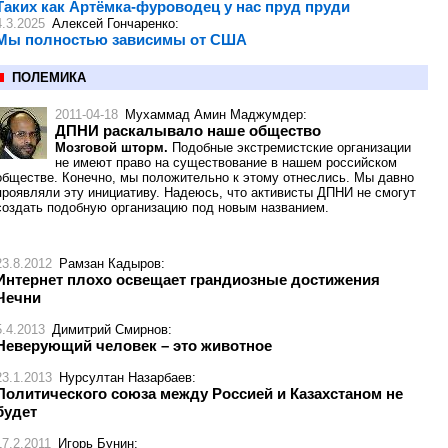
Таких как Артёмка-фуроводец у нас пруд пруди
4.3.2025
Алексей Гончаренко
:
Мы полностью зависимы от США
ПОЛЕМИКА
2011-04-18
Мухаммад Амин Маджумдер
:
ДПНИ раскалывало наше общество
Мозговой шторм.
Подобные экстремистские организации
не имеют право на существование в нашем российском
обществе. Конечно, мы положительно к этому отнеслись. Мы давно
проявляли эту инициативу. Надеюсь, что активисты ДПНИ не смогут
создать подобную организацию под новым названием.
23.8.2012
Рамзан Кадыров
:
Интернет плохо освещает грандиозные достижения
Чечни
5.4.2013
Димитрий Смирнов
:
Неверующий человек – это животное
23.1.2013
Нурсултан Назарбаев
:
Политического союза между Россией и Казахстаном не
будет
17.2.2011
Игорь Бунин
: