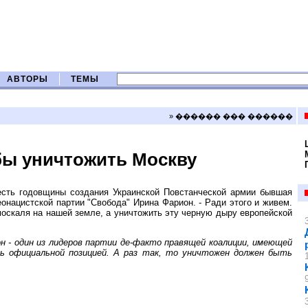
АВТОРЫ
ТЕМЫ
» ������ ��� ������
бы уничтожить Москву
есть годовщины создания Украинской Повстанческой армии бывшая
онацистской партии "Свобода" Ирина Фарион. - Ради этого и живем.
москаля на нашей земле, а уничтожить эту черную дыру европейской
н - один из лидеров партии де-факто правящей коалиции, имеющей
ь официальной позицией. А раз так, то уничтожен должен быть