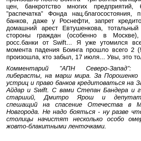
цен, банкротство многих предприятий, б
"распечатка" Фонда нац.благосостояния,
банков, даже у Роснефти, запрет кредит
домашний арест Евтушенкова, тотальный
стороны граждан (особенно в Москве),
росс.банки от Swift... Я уже утомился вс
момента падения Боинга прошло всего 2 (!
произошла, кто забыл, 17 июля... Увы, это т
Комментарий "АПН Северо-Запад": 
либерасты, на марш мира. За Порошенко 
устриц и право банков кредитоваться на З
Айдар и Swift. С вами Степан Бандера и г
старший, Дмитро Ярош и депутат 
спешащий на спасение Отечества в М
Новгорода. Не надо бояться - ну разве чт
столицы начистят несколько особо оме
жовто-блакитными ленточками.