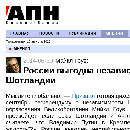
ГЛАВНАЯ
НОВОСТИ
ПУБЛИКАЦИИ
МНЕНИЯ
Понедельник, 10 августа 2026
МНЕНИЯ
2014-06-30
Майкл Гоув
:
России выгодна незави
Шотландии
Мыслите глобально. —
Призвал
готовящихся
сентябрь референдуму о независимости 
образования Великобритании Майкл Гоув.
произойдет, если союз Шотландии и Англ
считаете, что Владимир Путин в Кремле
жалость"?» России выгодна нестабильно