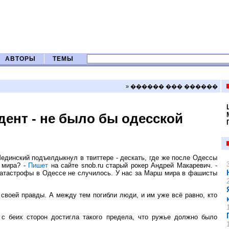
АВТОРЫ
ТЕМЫ
» ������ ��� ������
дент - не было бы одесской
 Мединский подъелдыкнул в твиттере - дескать, где же после Одессы
 мира? -
Пишет
на сайте snob.ru старый рокер Андрей Макаревич. -
й катастрофы в Одессе не случилось. У нас за Марш мира в фашисты
 своей правды. А между тем погибли люди, и им уже всё равно, кто
 с беих сторон достигла такого предела, что ружье должно было