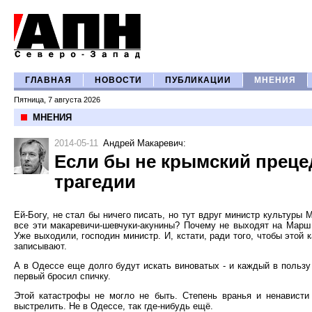
ГЛАВНАЯ
НОВОСТИ
ПУБЛИКАЦИИ
МНЕНИЯ
Пятница, 7 августа 2026
МНЕНИЯ
2014-05-11
Андрей Макаревич
:
Если бы не крымский преце
трагедии
Ей-Богу, не стал бы ничего писать, но тут вдруг министр культуры
все эти макаревичи-шевчуки-акунины? Почему не выходят на Марш
Уже выходили, господин министр. И, кстати, ради того, чтобы это
записывают.
А в Одессе еще долго будут искать виноватых - и каждый в пользу
первый бросил спичку.
Этой катастрофы не могло не быть. Степень вранья и ненависти
выстрелить. Не в Одессе, так где-нибудь ещё.