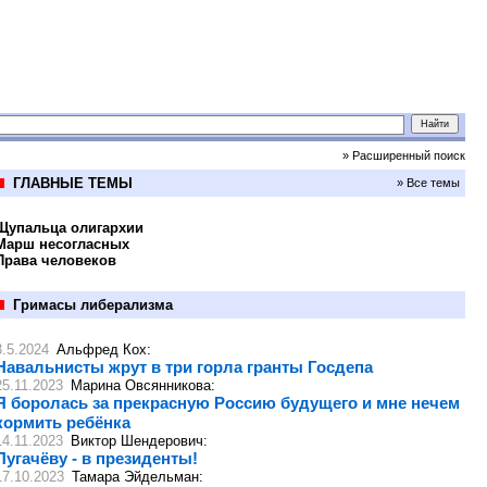
» Расширенный поиск
ГЛАВНЫЕ ТЕМЫ
» Все темы
Щупальца олигархии
Марш несогласных
Права человеков
Гримасы либерализма
3.5.2024
Альфред Кох
:
Навальнисты жрут в три горла гранты Госдепа
25.11.2023
Марина Овсянникова
:
Я боролась за прекрасную Россию будущего и мне нечем
кормить ребёнка
14.11.2023
Виктор Шендерович
:
Пугачёву - в президенты!
17.10.2023
Тамара Эйдельман
: