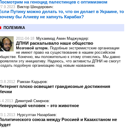
Посмотрим на геноцид палестинцев с оптимизмом
27.9.2023
Виктор Шендерович
:
Если Путину можно делать то, что он делает в Украине, то
почему бы Алиеву не хапнуть Карабах?
ПОЛЕМИКА
2011-04-18
Мухаммад Амин Маджумдер
:
ДПНИ раскалывало наше общество
Мозговой шторм.
Подобные экстремистские организации
не имеют право на существование в нашем российском
обществе. Конечно, мы положительно к этому отнеслись. Мы давно
проявляли эту инициативу. Надеюсь, что активисты ДПНИ не смогут
создать подобную организацию под новым названием.
23.8.2012
Рамзан Кадыров
:
Интернет плохо освещает грандиозные достижения
Чечни
5.4.2013
Димитрий Смирнов
:
Неверующий человек – это животное
23.1.2013
Нурсултан Назарбаев
:
Политического союза между Россией и Казахстаном не
будет