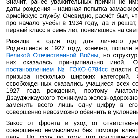
Значит, ранее уважительных причин не име
даты рождения – наивная попытка замаскир
армейскую службу. Очевидно, расчёт был, чт
про начало учёбы в 1934 году, да и решат
первый класс в семь лет, появившись на свет
Разница в один год для личного дел
Родившиеся в 1927 году, конечно, попали
Великой Отечественной Войны
, но структу
них оказалась принципиально иной. 
постановлением № ГОКО-6784cс
власти С
призыва несколько широких категорий.
освобожденных оказались учащиеся всех со
1927 года рождения, поэтому Анатол
Дзауджикауского техникума железнодорожно
заменить всего лишь одну цифру в его
совершенно невозможно обвинить в уклонени
Закос от фронта и уход от ответствен
совершенно немыслимы без помощи влияте
папы. Но, судя по тому, что политическа