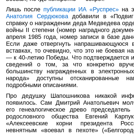
Лишь после
публикации ИА «Руспрес»
на э
Анатолия Сердюкова
добавили в «Подвиг
справку о награждении деда Медведева орд
войны II степени (номер наградного докум
апреля 1985 года, номер записи в базе да
Если даже отвергнуть напрашивающуюся 
вставках, то очевидно, что это не боевая н
— к 40-летию Победы. Что подтверждается и
сведений о том, за что конкретно вруч
большинству награжденных в электронны
народа» доступны отсканированные н
подробными описаниями.
Про дедушку Шапошникова никакой инф
появилось. Сам Дмитрий Анатольевич мол
его генеалогическое древо председатель 
родословного общества Евгений Карп
«Алексеевские корни президента Ро
невнятным «воевал в пехоте» («Белгород