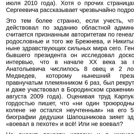
июля 2010 года). Хотя о прочих страниц
Сергеевича рассказывает чрезвычайно подро
Это тем более странно, если учесть, чт
действовал по заданию областной админ
считается признанным авторитетам по гене
родословные и того же Брежнева, и Никиты
ныне здравствующих сильных мира сего. Ге
бывшего президента он исследовал доск
интервью, что в начале ХХ века за 
Анатольевича числилось 8 овец и 2 ло
Медведев, которому нынешний прези
правнучатым племянником 6 раз, был рекру
и даже участвовал в Бородинском сражении
августа 2009 года). Оценивая труд Карпук
гордостью пишет, что «ни один троюродн
колене не остался неучтенным» на его 5
биографии дедушки Шапошникова зияет з
«воевал в пехоте» и всё! Или не воевал?