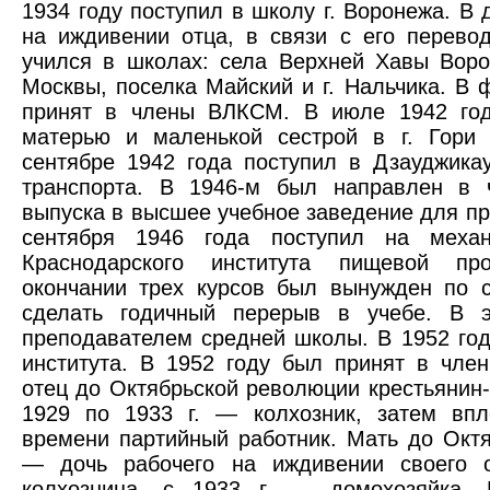
1934 году поступил в школу г. Воронежа. В
на иждивении отца, в связи с его перево
учился в школах: села Верхней Хавы Ворон
Москвы, поселка Майский и г. Нальчика. В 
принят в члены ВЛКСМ. В июле 1942 год
матерью и маленькой сестрой в г. Гори 
сентябре 1942 года поступил в Дзауджикау
транспорта. В 1946-м был направлен в 
выпуска в высшее учебное заведение для п
сентября 1946 года поступил на механ
Краснодарского института пищевой пр
окончании трех курсов был вынужден по 
сделать годичный перерыв в учебе. В 
преподавателем средней школы. В 1952 год
института. В 1952 году был принят в член
отец до Октябрьской революции крестьянин-б
1929 по 1933 г. — колхозник, затем впл
времени партийный работник. Мать до Окт
— дочь рабочего на иждивении своего 
колхозница, с 1933 г. — домохозяйка. 