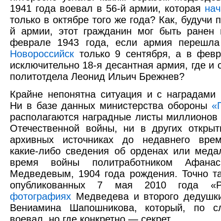
1941 года воевал в 56-й армии, которая
на
только в октябре того же года? Как, будучи 
й армии, этот гражданин мог быть ранен
феврале 1943 года, если армия перешл
Новороссийск
только 9 сентября, а в фев
исключительно 18-я десантная армия, где и
политотдела Леонид Ильич Брежнев?
Крайне непонятна ситуация и с наградами 
Ни в базе данных министерства обороны
«
располагаются наградные листы миллионов 
Отечественной войны, ни в других откры
архивных источниках до недавнего врем
какие-либо сведения об орденах или меда
время войны политработником Афанас
Медведевым, 1904 года рождения. Точно та
опубликованных 7 мая 2010 года «Ро
фотографиях
Медведева и второго дедушки
Вениамина Шапошникова, который, по с
воевал, но где конкретно — секрет.