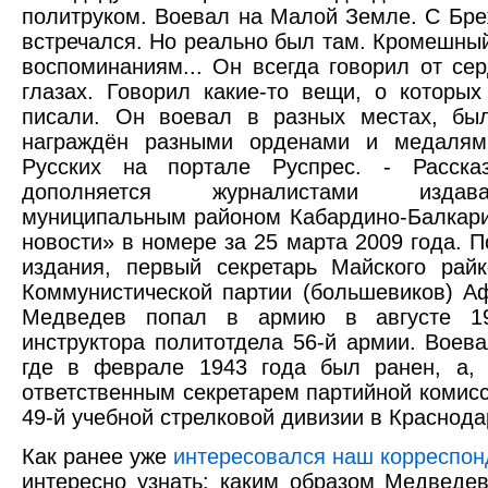
политруком. Воевал на Малой Земле. С Бре
встречался. Но реально был там. Кромешный
воспоминаниям... Он всегда говорил от се
глазах. Говорил какие-то вещи, о которых
писали. Он воевал в разных местах, был
награждён разными орденами и медаля
Русских на портале Руспрес. - Расска
дополняется журналистами изда
муниципальным районом Кабардино-Балкари
новости» в номере за 25 марта 2009 года. 
издания, первый секретарь Майского рай
Коммунистической партии (большевиков) А
Медведев попал в армию в августе 194
инструктора политотдела 56-й армии. Воев
где в феврале 1943 года был ранен, а, 
ответственным секретарем партийной комис
49-й учебной стрелковой дивизии в Краснода
Как ранее уже
интересовался наш корреспон
интересно узнать: каким образом Медведев