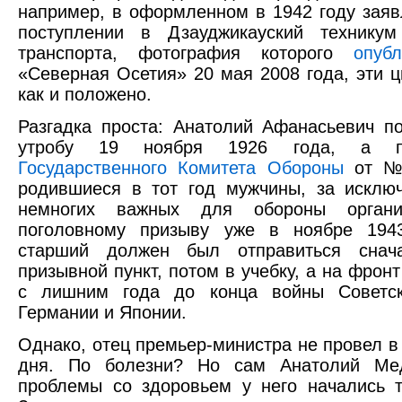
например, в оформленном в 1942 году зая
поступлении в Дзауджикауский техникум
транспорта, фотография которого
опубл
«Северная Осетия» 20 мая 2008 года, эти 
как и положено.
Разгадка проста: Анатолий Афанасьевич п
утробу 19 ноября 1926 года, а
Государственного Комитета Обороны
от № 
родившиеся в тот год мужчины, за исклю
немногих важных для обороны органи
поголовному призыву уже в ноябре 194
старший должен был отправиться снач
призывной пункт, потом в учебку, а на фронт
с лишним года до конца войны Советск
Германии и Японии.
Однако, отец премьер-министра не провел в
дня. По болезни? Но сам Анатолий Мед
проблемы со здоровьем у него начались т