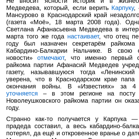
Не вносит ясности историк и в жизнео
Медведева, который, если верить
Карпуку
,
Мансурово в Краснодарский край незадолг
(газета «Моё», 18 марта 2008 года). Одн
Светлана Афанасьевна Медведева в интер
марта того же года
настаивает
, что отец п
году был назначен секретарём райкома
Кабардино-Балкарии Нальчике. В свою 
новости»
отмечают
, что именно первый с
райкома партии Афанасий Медведев учред
газету, называвшуюся тогда «Ленинский
уверена, что в Краснодарском крае папа
окончания войны. В «Известиях» за 4
уточняется
– в этом регионе на посту п
Новолеушковского райкома партии он оказ
году.
Странно как-то получается у Карпука —
прадеда составил, а весь кабардино-балк
потерял, да ещё и откровенное вранье о да