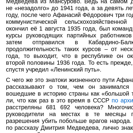
Медведева из Мансурово. Ведь на самом 
не «незадолго» до 1941 года, а за девять ле
году, после чего Афанасий Фёдорович три г
коммунистической сельскохозяйственно
окончил её 1 августа 1935 года, был коман
курсы руководящих партийных работнико
затем отправился в Кабардино-Балк
продолжительность таких курсов – от нес
года, то выходит, что в республике он о
второй половины 1936 года. То есть прежде,
спустя учредил «Ленинский путь».
С чего же это знатоки жизненного пути Афа
рассказывают о том, чем он занимался 
вошедшие в историю страны как «большой 
ли, что как раз в это время в СССР
по арх
расстреляны 681 692 человека? Многочи
руководители на местах в те месяцы 
разрешения убить побольше врагов народа.
по рассказу Дмитрия Медведева, лично зна