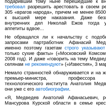
подаривший тому ныне перешедшие к вн
требовал
разрешить арестовать в своем р
305 «врагов народа», причем не менее 8500
к высшей мере наказания. Даже безж
внутренних дел Николай Ежов тогда у
аппетиты вдвое...
Не обращался ли к начальству с подоб
запросами партработник Афанасий Мед
именно поэтому газетам
строго указывают
только сухие факты» («Московский Комсом
2008 год). И даже «говорить на тему Медве
селянам
не рекомендуют
» («Известия», 3 ма
Немало странностей обнаруживается и на ж
премьер-министра, профессора 
технологического института Анатолия Мед
они уже с его
автобиографии
.
«Я, Медведев Анатолий Афанасьевич, р
Мансурова Курской области в семье крес