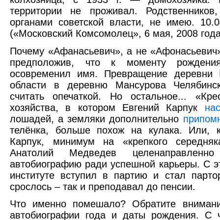
территории не проживал. Родственников,
органами советской власти, не имею. 10.0
(«Московский Комсомолец», 6 мая, 2008 года
Почему «Афанасьевич», а не «Афонасьевич»
предположив, что к моменту рождени
осовременил имя. Превращение деревни 
области в деревню Мансурова Челябинс
считать опечаткой. Но остальное... «Кре
хозяйства, в котором Евгений Карпук
на
лошадей, а земляки дополнительно
припом
телёнка, больше похож на кулака. Или, 
Карпук, минимум на «крепкого середняк
Анатолий Медведев целенаправленн
автобиографию ради успешной карьеры. С э
институте вступил в партию и стал парто
срослось – так и преподавал до пенсии.
Что именно помешало? Обратите внимани
автобиографии года и даты рождения. С 