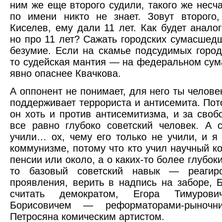
ним же еще второго судили, такого же несча
по имени никто не знает. Зовут второго,
Киселев, ему дали 11 лет. Как будет анало
но про 11 лет? Сажать городских сумасшед
безумие. Если на скамье подсудимых горо
то судейская мантия — на федеральном су
явно опаснее Квачкова.
А оппонент не понимает, для него ты челове
поддерживает террориста и антисемита. По
он хоть и против антисемитизма, и за свобо
все равно глубоко советский человек. А с
учили… ох, чему его только не учили, и я
коммунизме, потому что кто учил научный к
пенсии или около, а о каких-то более глубок
то базовый советский навык — реагир
проявления, верить в надпись на заборе, 
считать демократом, Егора Тимуров
Борисовичем — реформаторами-рыночн
Петросяна комическим артистом.