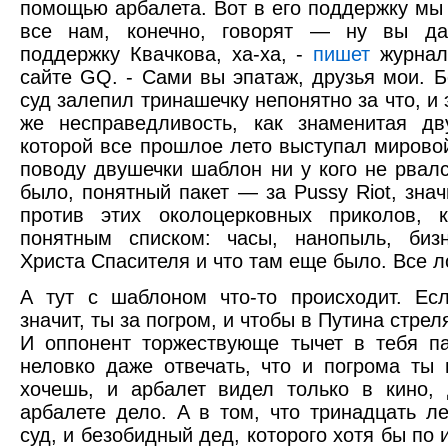
помощью арбалета. Вот в его поддержку мы
все нам, конечно, говорят — ну вы да
поддержку Квачкова, ха-ха, -
пишет
журнал
сайте GQ. - Сами вы эпатаж, друзья мои. 
суд залепил тринашечку непонятно за что, и 
же несправедливость, как знаменитая дв
которой все прошлое лето выступал мирово
поводу двушечки шаблон ни у кого не рвал
было, понятный пакет — за Pussy Riot, знач
против этих околоцерковных приколов, 
понятным списком: часы, нанопыль, биз
Христа Спасителя и что там еще было. Все л
А тут с шаблоном что-то происходит. Ес
значит, ты за погром, и чтобы в Путина стрел
И оппонент торжествующе тычет в тебя п
неловко даже отвечать, что и погрома ты 
хочешь, и арбалет видел только в кино,
арбалете дело. А в том, что тринадцать ле
суд, и безобидный дед, которого хотя бы по 