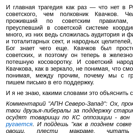
И главная трагедия как раз — что нет в Р
советского, чем полковник Квачков. Ч
проживший по советским правилам,
преуспевший в советской системе коорд
много, из них ведь сложилась аудитория и 
и тоталитарных сект, и народных целителей, 
Бог знает чего еще. Квачков был прост
советских, и поэтому он теперь в железно
потешную косоворотку. И советский наро
Квачкова, как в зеркало, не понимая, что смо
понимая, между прочим, почему мы с гр
пишем письмо в его поддержку.
И я не знаю, какими словами это объяснить 
Комментарий "АПН Северо-Запад": Ох, про
твои друзья-либералы за поддержку старик
осудят товарищи по КС оппозиции - вон
ругается
. И пойдешь "как в позднем совк
овощи, плести макраме, читать 