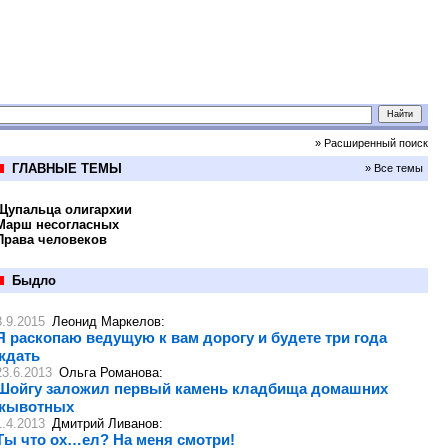
» Расширенный поиск
ГЛАВНЫЕ ТЕМЫ
» Все темы
Щупальца олигархии
Марш несогласных
Права человеков
Быдло
8.9.2015
Леонид Маркелов
:
Я раскопаю ведущую к вам дорогу и будете три года
ждать
23.6.2013
Ольга Романова
:
Шойгу заложил первый камень кладбища домашних
жывотных
1.4.2013
Дмитрий Ливанов
:
Ты что ох…ел? На меня смотри!