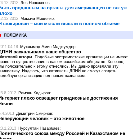
24.12.2012
Лев Новоженов
:
Быть проданным на органы для американцев не так уж
плохо
12.12.2012
Максим Мищенко
:
Я шокирован – мои мысли вышли в полном объеме
ПОЛЕМИКА
2011-04-18
Мухаммад Амин Маджумдер
:
ДПНИ раскалывало наше общество
Мозговой шторм.
Подобные экстремистские организации не имеют
право на существование в нашем российском обществе. Конечно,
мы положительно к этому отнеслись. Мы давно проявляли эту
инициативу. Надеюсь, что активисты ДПНИ не смогут создать
подобную организацию под новым названием.
23.8.2012
Рамзан Кадыров
:
Интернет плохо освещает грандиозные достижения
Чечни
5.4.2013
Димитрий Смирнов
:
Неверующий человек – это животное
23.1.2013
Нурсултан Назарбаев
:
Политического союза между Россией и Казахстаном не
будет