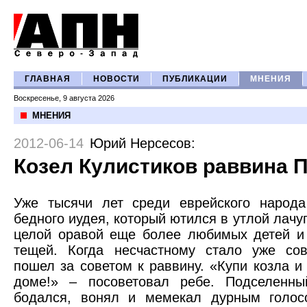
ГЛАВНАЯ
НОВОСТИ
ПУБЛИКАЦИИ
МНЕНИЯ
Воскресенье, 9 августа 2026
МНЕНИЯ
2012-06-14
Юрий Нерсесов
:
Козел Кулистиков раввина 
Уже тысячи лет среди еврейского народа
бедного иудея, который ютился в утлой лачу
целой оравой еще более любимых детей и
тещей. Когда несчастному стало уже сов
пошел за советом к раввину. «Купи козла и
доме!» – посоветовал ребе. Подселенны
бодался, вонял и мемекал дурным голос