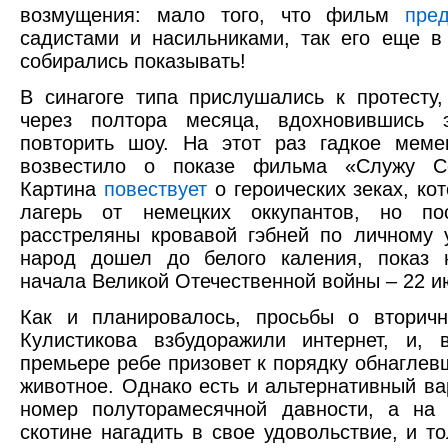
возмущения: мало того, что фильм
пре
садистами и насильниками, так его еще 
собирались показывать!
В синагоге типа прислушались к протесту,
через полтора месяца, вдохновившись 
повторить шоу. На этот раз гадкое меме
возвестило о показе фильма «Служу Со
Картина
повествует
о героических зеках, ко
лагерь от немецких оккупантов, но п
расстреляны кровавой гэбней по личному 
народ дошел до белого каления, показ 
начала Великой Отечественной войны – 22 и
Как и планировалось, просьбы о вторичн
Кулистикова взбудоражили интернет, и, 
премьере ребе призовет к порядку обнаглев
животное. Однако есть и альтернативный ва
номер полуторамесячной давности, а на 
скотине нагадить в свое удовольствие, и т