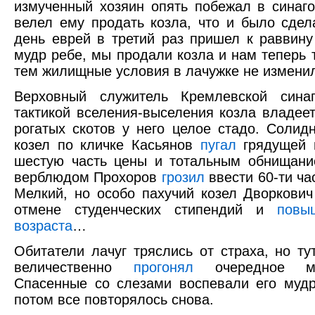
измученный хозяин опять побежал в синаго
велел ему продать козла, что и было сде
день еврей в третий раз пришел к раввину
мудр ребе, мы продали козла и нам теперь
тем жилищные условия в лачужке не измени
Верховный служитель Кремлевской сина
тактикой вселения-выселения козла владее
рогатых скотов у него целое стадо. Солид
козел по кличке Касьянов
пугал
грядущей 
шестую часть цены и тотальным обнищани
верблюдом Прохоров
грозил
ввести 60-ти ча
Мелкий, но особо пахучий козел Дворкови
отмене студенческих стипендий и
повы
возраста
…
Обитатели лачуг тряслись от страха, но т
величественно
прогонял
очередное ме
Спасенные со слезами воспевали его мудр
потом все повторялось снова.