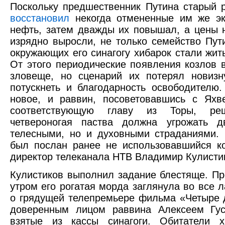
Поскольку предшественник Путина старый 
восстановил
некогда отмененные им же эк
нефть, затем дважды их повышал, а цены 
изрядно выросли, не только семейство Пут
окружающих его синагогу хибарок стали жит
От этого периодические появления козлов 
зловеще, но сценарий их потерял новизну
потускнеть и благодарность освободителю.
новое, и раввин, посоветовавшись с Яхв
соответствующую главу из Торы, ре
четвероногая паства должна угрожать д
телесными, но и духовными страданиями.
был послан ранее не использовавшийся к
директор телеканала НТВ Владимир Кулисти
Кулистиков выполнил задание блестяще. П
утром его рогатая морда заглянула во все 
о грядущей телепремьере фильма «Четыре д
доверенным лицом раввина Алексеем Гус
взятые из кассы синагоги. Обитатели 