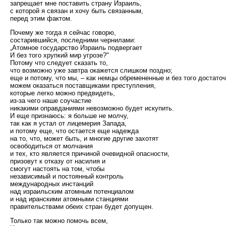
запрещает мне поставить страну Израиль,
с которой я связан и хочу быть связанным,
перед этим фактом.
Почему же тогда я сейчас говорю,
состарившийся, последними чернилами:
„Атомное государство Израиль подвергает
И без того хрупкий мир угрозе?"
Потому что следует сказать то,
что возможно уже завтра окажется слишком поздно;
еще и потому, что мы, – как немцы обремененные и без того достаточ
можем оказаться поставщиками преступления,
которые легко можно предвидеть,
из-за чего наше соучастие
никакими оправданиями невозможно будет искупить.
И еще признаюсь: я больше не молчу,
так как я устал от лицемерия Запада,
и потому еще, что остается еще надежда
на то, что, может быть, и многие другие захотят
освободиться от молчания
и тех, кто является причиной очевидной опасности,
призовут к отказу от насилия и
смогут настоять на том, чтобы
независимый и постоянный контроль
международных инстанций
над израильским атомным потенциалом
и над иранскими атомными станциями
правительствами обеих стран будет допущен.
Только так можно помочь всем,