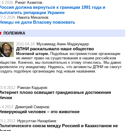
2.6.2026
Ринат Ахметов
:
Россия должна вернуться к границам 1991 года и
выплатить репарации Украине
27.5.2026
Никита Михалков
:
Немцы не дали Власову повоевать
ПОЛЕМИКА
2011-04-18
Мухаммад Амин Маджумдер
:
ДПНИ раскалывало наше общество
Мозговой шторм.
Подобные экстремистские организации
не имеют право на существование в нашем российском
обществе. Конечно, мы положительно к этому отнеслись. Мы давно
проявляли эту инициативу. Надеюсь, что активисты ДПНИ не смогут
создать подобную организацию под новым названием.
23.8.2012
Рамзан Кадыров
:
Интернет плохо освещает грандиозные достижения
Чечни
5.4.2013
Димитрий Смирнов
:
Неверующий человек – это животное
23.1.2013
Нурсултан Назарбаев
:
Политического союза между Россией и Казахстаном не
будет