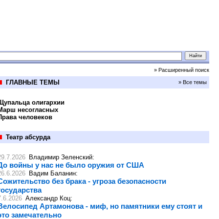
» Расширенный поиск
ГЛАВНЫЕ ТЕМЫ
» Все темы
Щупальца олигархии
Марш несогласных
Права человеков
Театр абсурда
29.7.2026
Владимир Зеленский
:
До войны у нас не было оружия от США
26.6.2026
Вадим Баланин
:
Сожительство без брака - угроза безопасности
государства
7.6.2026
Александр Коц
:
Велосипед Артамонова - миф, но памятники ему стоят и
это замечательно