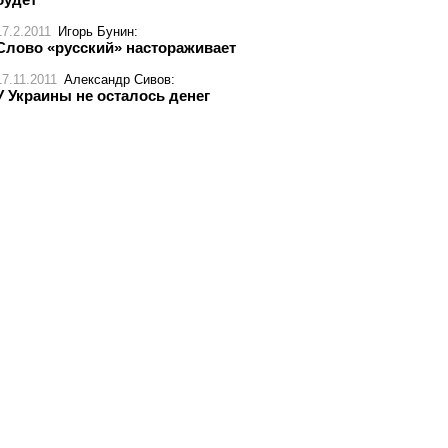
17.2.2011
Игорь Бунин
:
Слово «русский» настораживает
17.11.2011
Александр Сивов
:
У Украины не осталось денег