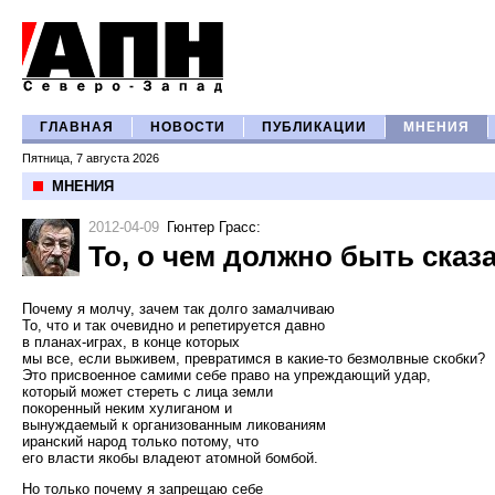
ГЛАВНАЯ
НОВОСТИ
ПУБЛИКАЦИИ
МНЕНИЯ
Пятница, 7 августа 2026
МНЕНИЯ
2012-04-09
Гюнтер Грасс
:
То, о чем должно быть сказ
Почему я молчу, зачем так долго замалчиваю
То, что и так очевидно и репетируется давно
в планах-играх, в конце которых
мы все, если выживем, превратимся в какие-то безмолвные скобки?
Это присвоенное самими себе право на упреждающий удар,
который может стереть с лица земли
покоренный неким хулиганом и
вынуждаемый к организованным ликованиям
иранский народ только потому, что
его власти якобы владеют атомной бомбой.
Но только почему я запрещаю себе