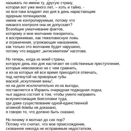
называть по имени ту, другую страну,
которая вот уже много лет, – хоть и тайно, -
но все-таки владеет изо дня в день нарастающим
ядерным потенциалом,
никем не контролируемым, потому что
никакого контроля она не допускает?
Всеобщее умалчивание фактов,
которому и мое молчание покорилось,
я воспринимаю, как тяжеловесную ложь
и ограничения, угрожающие наказанием,
как только это молчание будет нарушено,
потому что вердикт „антисемитизм“ наготове.
Но теперь, когда из моей страны,
которую день изо дня настигают ее собственные преступления,
которые невозможно ни с чем сравнить,
и из-за которых ей все время приходится отвечать,
под натянутой на проворные губы
маской „искупления вины“,
но на деле исключительно из-за выгоды,
поставляется в Израиль очередная подводная лодка,
чья задача состоит в том, чтобы умело направить
всеуничтожащие боеголовки туда,
где даже существование одной-единственной
атомной бомбы не доказано,
я говорю то, что должно быть сказано.
Но почему я молчал до сих пор?
Потому что считал, что мое происхождение,
скованное никогда не исправимым недостатком,