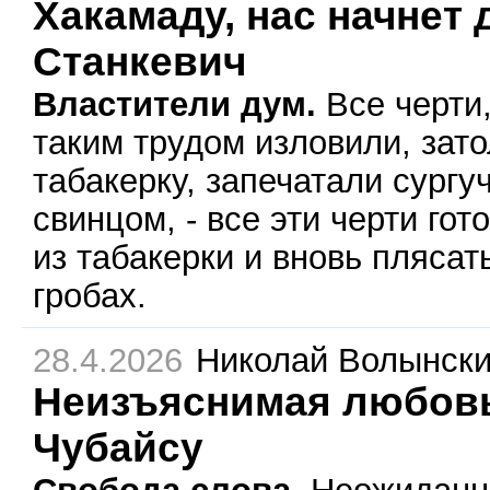
Хакамаду, нас начнет 
Станкевич
Властители дум.
Все черти,
таким трудом изловили, зато
табакерку, запечатали сургу
свинцом, - все эти черти гот
из табакерки и вновь плясат
гробах.
28.4.2026
Николай Волынск
Неизъяснимая любовь
Чубайсу
Свобода слова.
Неожиданн