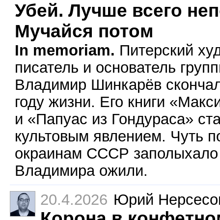
Убей. Лучше всего не
Мучайся потом
In memoriam.
Питерский ху
писатель и основатель груп
Владимир Шинкарёв скончал
году жизни. Его книги «Макс
и «Папуас из Гондураса» ст
культовым явлением. Чуть п
окраинам СССР заполыхало 
Владимира ожили.
20.4.2026
Юрий Нерсесо
Корона в конфетно