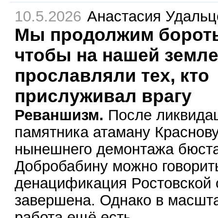
10.5.2026
Анастасия Удальц
Мы продолжим боротьс
чтобы на нашей земле
прославляли тех, кто
прислуживал врагу
Реваншизм.
После ликвида
памятника атаману Краснову
нынешнего демонтажа бюст
Добробабину можно говорить
денацификация Ростовской 
завершена. Однако в масшт
работа ещё есть.