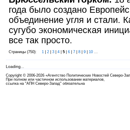
года было создано Европейс
объединение угля и стали. К
сугубо экономическая иници
все так просто.
Страницы (750):
1
|
2
|
3
|
4
|
5
|
6
|
7
|
8
|
9
|
10
…
Loading...
Copyright
©
2006-2026 «Агентство Политических Новостей Северо-За
При полном или частичном использовании материалов,
ссылка на "АПН Северо-Запад" обязательна