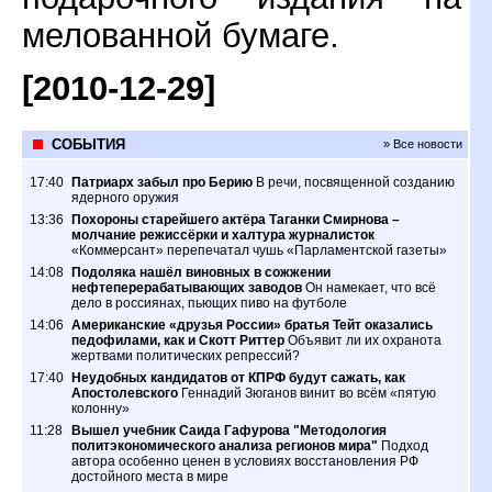
мелованной бумаге.
[2010-12-29]
СОБЫТИЯ
» Все новости
17:40
Патриарх забыл про Берию
В речи, посвященной созданию
ядерного оружия
13:36
Похороны старейшего актёра Таганки Смирнова –
молчание режиссёрки и халтура журналисток
«Коммерсант» перепечатал чушь «Парламентской газеты»
14:08
Подоляка нашёл виновных в сожжении
нефтеперерабатывающих заводов
Он намекает, что всё
дело в россиянах, пьющих пиво на футболе
14:06
Американские «друзья России» братья Тейт оказались
педофилами, как и Скотт Риттер
Объявит ли их охранота
жертвами политических репрессий?
17:40
Неудобных кандидатов от КПРФ будут сажать, как
Апостолевского
Геннадий Зюганов винит во всём «пятую
колонну»
11:28
Вышел учебник Саида Гафурова "Методология
политэкономического анализа регионов мира"
Подход
автора особенно ценен в условиях восстановления РФ
достойного места в мире