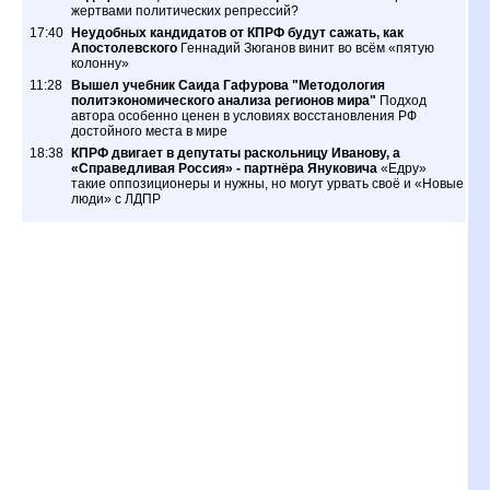
жертвами политических репрессий?
17:40
Неудобных кандидатов от КПРФ будут сажать, как
Апостолевского
Геннадий Зюганов винит во всём «пятую
колонну»
11:28
Вышел учебник Саида Гафурова "Методология
политэкономического анализа регионов мира"
Подход
автора особенно ценен в условиях восстановления РФ
достойного места в мире
18:38
КПРФ двигает в депутаты раскольницу Иванову, а
«Справедливая Россия» - партнёра Януковича
«Едру»
такие оппозиционеры и нужны, но могут урвать своё и «Новые
люди» с ЛДПР