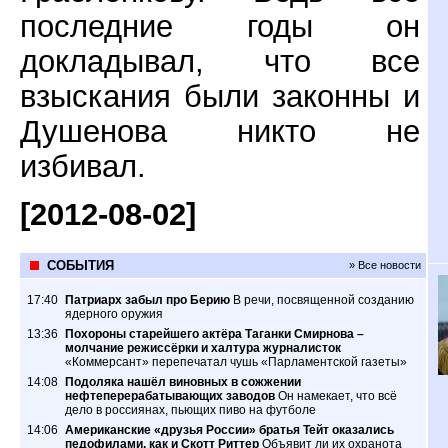
последние годы он
докладывал, что все
взыскания были законны и
Душенова никто не
избивал.
[2012-08-02]
СОБЫТИЯ
» Все новости
17:40
Патриарх забыл про Берию
В речи, посвященной созданию
ядерного оружия
13:36
Похороны старейшего актёра Таганки Смирнова –
молчание режиссёрки и халтура журналисток
«Коммерсант» перепечатал чушь «Парламентской газеты»
14:08
Подоляка нашёл виновных в сожжении
нефтеперерабатывающих заводов
Он намекает, что всё
дело в россиянах, пьющих пиво на футболе
14:06
Американские «друзья России» братья Тейт оказались
педофилами, как и Скотт Риттер
Объявит ли их охранота