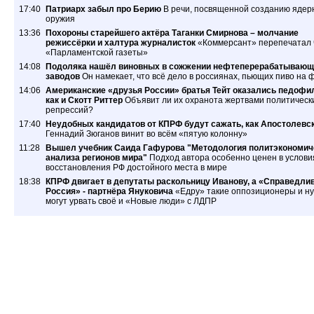
17:40
Патриарх забыл про Берию
В речи, посвященной созданию ядер
оружия
13:36
Похороны старейшего актёра Таганки Смирнова – молчание
режиссёрки и халтура журналисток
«Коммерсант» перепечатал 
«Парламентской газеты»
14:08
Подоляка нашёл виновных в сожжении нефтеперерабатывающ
заводов
Он намекает, что всё дело в россиянах, пьющих пиво на 
14:06
Американские «друзья России» братья Тейт оказались педофи
как и Скотт Риттер
Объявит ли их охранота жертвами политическ
репрессий?
17:40
Неудобных кандидатов от КПРФ будут сажать, как Апостолевс
Геннадий Зюганов винит во всём «пятую колонну»
11:28
Вышел учебник Саида Гафурова "Методология политэкономич
анализа регионов мира"
Подход автора особенно ценен в услови
восстановления РФ достойного места в мире
18:38
КПРФ двигает в депутаты раскольницу Иванову, а «Справедли
Россия» - партнёра Януковича
«Едру» такие оппозиционеры и ну
могут урвать своё и «Новые люди» с ЛДПР