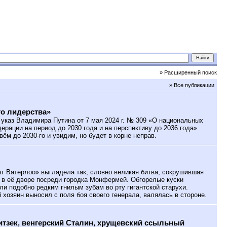
» Расширенный поиск
» Все публикации
о лидерства»
указ Владимира Путина от 7 мая 2024 г. № 309 «О национальных
ерации на период до 2030 года и на перспективу до 2036 года»
ивём до 2030-го и увидим, но будет в корне неправ.
 Ватерлоо» выглядела так, словно великая битва, сокрушившая
 в её дворе посреди городка Монфермей. Обгорелые куски
ли подобно редким гнилым зубам во рту гигантской старухи.
 хозяин выносил с поля боя своего генерала, валялась в стороне.
тзек, венгерский Сталин, хрущевский ссыльный