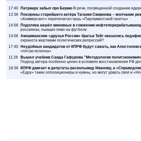
17:40
Патриарх забыл про Берию
В речи, посвященной созданию ядер
13:36
Похороны старейшего актёра Таганки Смирнова – молчание ре
«Коммерсант» перепечатал чушь «Парламентской газеты»
14:08
Подоляка нашёл виновных в сожжении нефтеперерабатывающ
россиянах, пьющих пиво на футболе
14:06
Американские «друзья России» братья Тейт оказались педофил
охранота жертвами политических репрессий?
17:40
Неудобных кандидатов от КПРФ будут сажать, как Апостолевс
«пятую колонну»
11:28
Вышел учебник Саида Гафурова "Методология политэкономиче
Подход автора особенно ценен в условиях восстановления РФ дос
18:38
КПРФ двигает в депутаты раскольницу Иванову, а «Справедлив
«Едру» такие оппозиционеры и нужны, но могут урвать своё и «Н