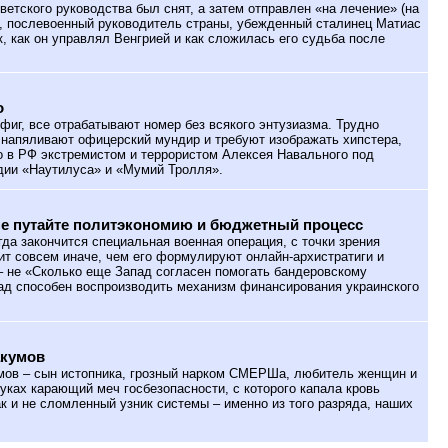
оветского руководства был снят, а затем отправлен «на лечение» (на
Р, послевоенный руководитель страны, убежденный сталинец Матиас
к, как он управлял Венгрией и как сложилась его судьба после
о
фиг, все отрабатывают номер без всякого энтузиазма. Трудно
я напяливают офицерский мундир и требуют изображать хипстера,
о в РФ экстремистом и террористом Алексея Навального под
дии «Наутилуса» и «Мумий Тролля».
не путайте политэкономию и бюджетный процесс
гда закончится специальная военная операция, с точки зрения
ит совсем иначе, чем его формулируют онлайн-архистратиги и
– не «Сколько еще Запад согласен помогать бандеровскому
ад способен воспроизводить механизм финансирования украинского
акумов
ов – сын истопника, грозный нарком СМЕРШа, любитель женщин и
уках карающий меч госбезопасности, с которого капала кровь
ак и не сломленный узник системы – именно из того разряда, наших