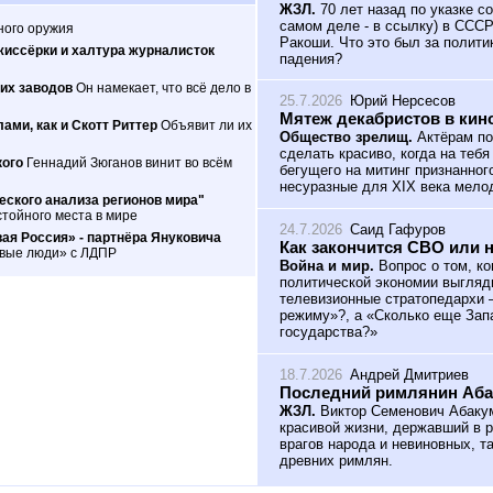
ЖЗЛ.
70 лет назад по указке с
самом деле - в ссылку) в ССС
ного оружия
Ракоши. Что это был за полити
жиссёрки и халтура журналисток
падения?
их заводов
Он намекает, что всё дело в
25.7.2026
Юрий Нерсесов
Мятеж декабристов в кин
ами, как и Скотт Риттер
Объявит ли их
Общество зрелищ.
Актёрам по
сделать красиво, когда на теб
кого
Геннадий Зюганов винит во всём
бегущего на митинг признанног
несуразные для XIX века мело
ского анализа регионов мира"
тойного места в мире
24.7.2026
Саид Гафуров
ая Россия» - партнёра Януковича
Как закончится СВО или 
овые люди» с ЛДПР
Война и мир.
Вопрос о том, ко
политической экономии выгляд
телевизионные стратопедархи 
режиму»?, а «Сколько еще Зап
государства?»
18.7.2026
Андрей Дмитриев
Последний римлянин Аб
ЖЗЛ.
Виктор Семенович Абакум
красивой жизни, державший в р
врагов народа и невиновных, т
древних римлян.