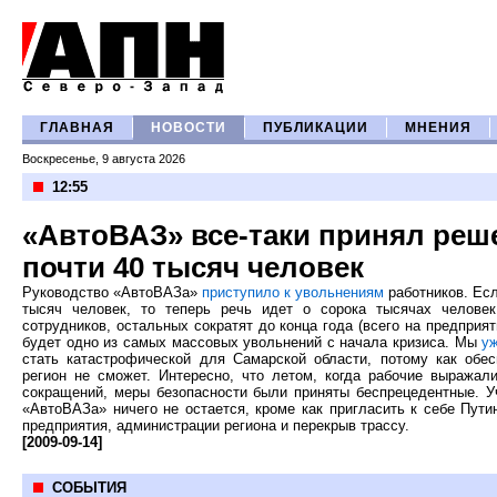
ГЛАВНАЯ
НОВОСТИ
ПУБЛИКАЦИИ
МНЕНИЯ
Воскресенье, 9 августа 2026
12:55
«АвтоВАЗ» все-таки принял реш
почти 40 тысяч человек
Руководство «АвтоВАЗа»
приступило к увольнениям
работников. Ес
тысяч человек, то теперь речь идет о сорока тысячах челове
сотрудников, остальных сократят до конца года (всего на предприят
будет одно из самых массовых увольнений с начала кризиса. Мы
у
стать катастрофической для Самарской области, потому как обе
регион не сможет. Интересно, что летом, когда рабочие выражали
сокращений, меры безопасности были приняты беспрецедентные. У
«АвтоВАЗа» ничего не остается, кроме как пригласить к себе Пути
предприятия, администрации региона и перекрыв трассу.
[2009-09-14]
СОБЫТИЯ