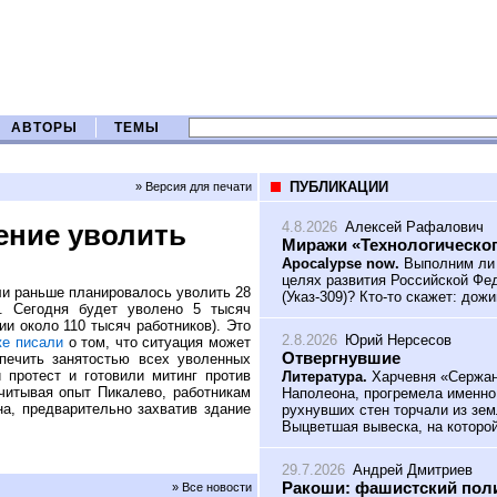
АВТОРЫ
ТЕМЫ
ПУБЛИКАЦИИ
» Версия для печати
4.8.2026
Алексей Рафалович
ение уволить
Миражи «Технологическог
Apocalypse now.
Выполним ли 
целях развития Российской Фед
ли раньше планировалось уволить 28
(Указ-309)? Кто-то скажет: дож
к. Сегодня будет уволено 5 тысяч
ии около 110 тысяч работников). Это
2.8.2026
Юрий Нерсесов
же писали
о том, что ситуация может
Отвергнувшие
спечить занятостью всех уволенных
 протест и готовили митинг против
Литература.
Харчевня «Сержант
читывая опыт Пикалево, работникам
Наполеона, прогремела именно
на, предварительно захватив здание
рухнувших стен торчали из зем
Выцветшая вывеска, на которой
29.7.2026
Андрей Дмитриев
Ракоши: фашистский поли
» Все новости