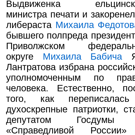
Выдвиженка ельцинск
министра печати и закоренел
либераста
Михаила Федотов
бывшего полпреда президент
Приволжском федераль
округе
Михаила Бабича
Я
Лантратова избрана российс
уполномоченным по пра
человека. Естественно, по
того, как переписалас
духоскрепные патриотки, ст
депутатом Госдумы 
«Справедливой России