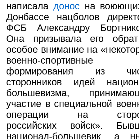
написала
донос
на воюющи
Донбассе нацболов директ
ФСБ Александру Бортнико
Она призывала его обрат
особое внимание на «некото
военно-спортивные
формирования из чис
сторонников идей национ
большевизма, принимаю
участие в специальной воен
операции на сторо
российских войск». Быв
национал-большевик, а н