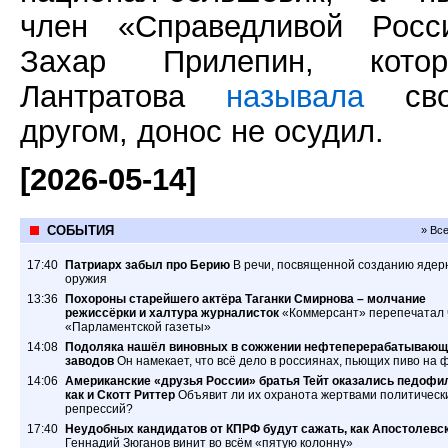
член «Справедливой Росс
Захар Прилепин, котор
Лантратова
называла
сво
другом, донос не осудил.
[2026-05-14]
СОБЫТИЯ
» Вс
17:40
Патриарх забыл про Берию
В речи, посвященной созданию ядер
оружия
13:36
Похороны старейшего актёра Таганки Смирнова – молчание
режиссёрки и халтура журналисток
«Коммерсант» перепечатал 
«Парламентской газеты»
14:08
Подоляка нашёл виновных в сожжении нефтеперерабатывающ
заводов
Он намекает, что всё дело в россиянах, пьющих пиво на 
14:06
Американские «друзья России» братья Тейт оказались педофи
как и Скотт Риттер
Объявит ли их охранота жертвами политическ
репрессий?
17:40
Неудобных кандидатов от КПРФ будут сажать, как Апостолевс
Геннадий Зюганов винит во всём «пятую колонну»