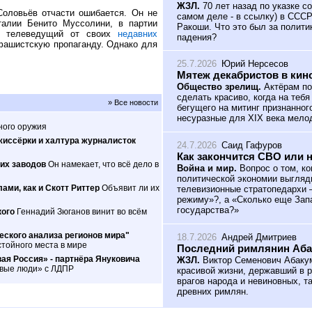
ЖЗЛ.
70 лет назад по указке с
оловьёв отчасти ошибается. Он не
самом деле - в ссылку) в ССС
алии Бенито Муссолини, в партии
Ракоши. Что это был за полити
ам телеведущий от своих
недавних
падения?
 фашистскую пропаганду. Однако для
25.7.2026
Юрий Нерсесов
Мятеж декабристов в кин
Общество зрелищ.
Актёрам по
сделать красиво, когда на теб
» Все новости
бегущего на митинг признанног
несуразные для XIX века мело
ного оружия
жиссёрки и халтура журналисток
24.7.2026
Саид Гафуров
Как закончится СВО или 
их заводов
Он намекает, что всё дело в
Война и мир.
Вопрос о том, ко
политической экономии выгляд
ами, как и Скотт Риттер
Объявит ли их
телевизионные стратопедархи 
режиму»?, а «Сколько еще Зап
государства?»
кого
Геннадий Зюганов винит во всём
ского анализа регионов мира"
18.7.2026
Андрей Дмитриев
тойного места в мире
Последний римлянин Аб
ая Россия» - партнёра Януковича
ЖЗЛ.
Виктор Семенович Абакум
овые люди» с ЛДПР
красивой жизни, державший в р
врагов народа и невиновных, т
древних римлян.