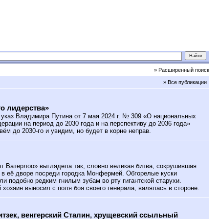
» Расширенный поиск
» Все публикации
о лидерства»
указ Владимира Путина от 7 мая 2024 г. № 309 «О национальных
ерации на период до 2030 года и на перспективу до 2036 года»
ивём до 2030-го и увидим, но будет в корне неправ.
 Ватерлоо» выглядела так, словно великая битва, сокрушившая
 в её дворе посреди городка Монфермей. Обгорелые куски
ли подобно редким гнилым зубам во рту гигантской старухи.
 хозяин выносил с поля боя своего генерала, валялась в стороне.
тзек, венгерский Сталин, хрущевский ссыльный