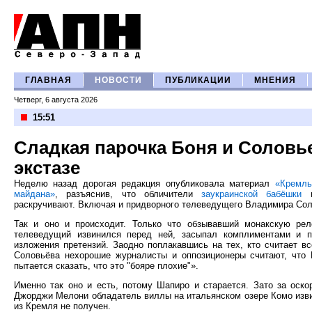
ГЛАВНАЯ
НОВОСТИ
ПУБЛИКАЦИИ
МНЕНИЯ
Четверг, 6 августа 2026
15:51
Сладкая парочка Боня и Соловь
экстазе
Неделю назад дорогая редакция опубликовала материал
«Кремль
майдана»
, разъяснив, что обличители
заукраинской бабёшки
и
раскручивают. Включая и придворного телеведущего Владимира Со
Так и оно и происходит. Только что обзывавший монакскую рело
телеведущий извинился перед ней, засыпал комплиментами и 
изложения претензий. Заодно поплакавшись на тех, кто считает в
Соловьёва нехорошие журналисты и оппозиционеры считают, что 
пытается сказать, что это "бояре плохие"».
Именно так оно и есть, потому Шапиро и старается. Зато за оск
Джорджи Мелони обладатель виллы на итальянском озере Комо изви
из Кремля не получен.