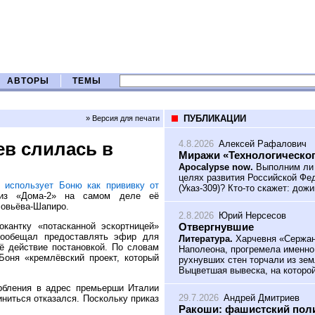
АВТОРЫ
ТЕМЫ
ПУБЛИКАЦИИ
» Версия для печати
4.8.2026
Алексей Рафалович
ев слилась в
Миражи «Технологическог
Apocalypse now.
Выполним ли 
целях развития Российской Фед
 использует Боню как прививку от
(Указ-309)? Кто-то скажет: дож
з «Дома-2» на самом деле её
ловьёва-Шапиро.
2.8.2026
Юрий Нерсесов
Отвергнувшие
кантку «потасканной эскортницей»
пообещал предоставлять эфир для
Литература.
Харчевня «Сержант
сё действие постановкой. По словам
Наполеона, прогремела именно
Боня «кремлёвский проект, который
рухнувших стен торчали из зем
Выцветшая вывеска, на которой
орбления в адрес премьерши Италии
29.7.2026
Андрей Дмитриев
ниться отказался. Поскольку приказ
Ракоши: фашистский поли