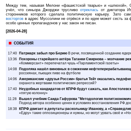
Между тем, называя Мелони «фашистской тварью» и «шлюхой», С
учёл, что синьора Джорджи трусливо
отреклась
от диктатора Ит
сторонников которого сделала политическую карьеру. Зато с
восторгов
в адрес Муссолини не отрёкся и по идее может сесть за
особо ценных пропагандонов у нас закон не писан.
[2026-04-28]
СОБЫТИЯ
17:40
Патриарх забыл про Берию
В речи, посвященной созданию ядер
13:36
Похороны старейшего актёра Таганки Смирнова – молчание ре
«Коммерсант» перепечатал чушь «Парламентской газеты»
14:08
Подоляка нашёл виновных в сожжении нефтеперерабатывающ
россиянах, пьющих пиво на футболе
14:06
Американские «друзья России» братья Тейт оказались педофил
охранота жертвами политических репрессий?
17:40
Неудобных кандидатов от КПРФ будут сажать, как Апостолевс
«пятую колонну»
11:28
Вышел учебник Саида Гафурова "Методология политэкономиче
Подход автора особенно ценен в условиях восстановления РФ дос
18:38
КПРФ двигает в депутаты раскольницу Иванову, а «Справедлив
«Едру» такие оппозиционеры и нужны, но могут урвать своё и «Н