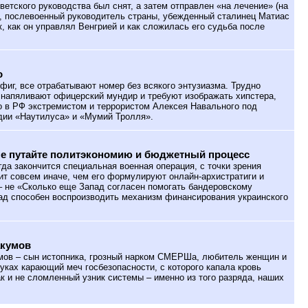
оветского руководства был снят, а затем отправлен «на лечение» (на
Р, послевоенный руководитель страны, убежденный сталинец Матиас
к, как он управлял Венгрией и как сложилась его судьба после
о
фиг, все отрабатывают номер без всякого энтузиазма. Трудно
я напяливают офицерский мундир и требуют изображать хипстера,
о в РФ экстремистом и террористом Алексея Навального под
дии «Наутилуса» и «Мумий Тролля».
не путайте политэкономию и бюджетный процесс
гда закончится специальная военная операция, с точки зрения
ит совсем иначе, чем его формулируют онлайн-архистратиги и
– не «Сколько еще Запад согласен помогать бандеровскому
ад способен воспроизводить механизм финансирования украинского
акумов
ов – сын истопника, грозный нарком СМЕРШа, любитель женщин и
уках карающий меч госбезопасности, с которого капала кровь
ак и не сломленный узник системы – именно из того разряда, наших