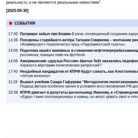
реальность и не являются реальными новостями".
[2025-09-30]
СОБЫТИЯ
17:40
Патриарх забыл про Берию
В речи, посвященной созданию ядер
13:36
Похороны старейшего актёра Таганки Смирнова – молчание ре
«Коммерсант» перепечатал чушь «Парламентской газеты»
14:08
Подоляка нашёл виновных в сожжении нефтеперерабатывающ
россиянах, пьющих пиво на футболе
14:06
Американские «друзья России» братья Тейт оказались педофил
охранота жертвами политических репрессий?
17:40
Неудобных кандидатов от КПРФ будут сажать, как Апостолевс
«пятую колонну»
11:28
Вышел учебник Саида Гафурова "Методология политэкономиче
Подход автора особенно ценен в условиях восстановления РФ дос
18:38
КПРФ двигает в депутаты раскольницу Иванову, а «Справедлив
«Едру» такие оппозиционеры и нужны, но могут урвать своё и «Н