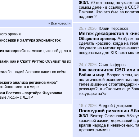
ЖЗЛ.
70 лет назад по указке с
самом деле - в ссылку) в ССС
Ракоши. Что это был за полити
падения?
» Все новости
25.7.2026
Юрий Нерсесов
Мятеж декабристов в кин
ного оружия
Общество зрелищ.
Актёрам по
жиссёрки и халтура журналисток
сделать красиво, когда на теб
бегущего на митинг признанног
их заводов
Он намекает, что всё дело в
несуразные для XIX века мело
ами, как и Скотт Риттер
Объявит ли их
24.7.2026
Саид Гафуров
Как закончится СВО или 
кого
Геннадий Зюганов винит во всём
Война и мир.
Вопрос о том, ко
политической экономии выгляд
ского анализа регионов мира"
телевизионные стратопедархи 
тойного места в мире
режиму»?, а «Сколько еще Зап
ая Россия» - партнёра Януковича
государства?»
овые люди» с ЛДПР
18.7.2026
Андрей Дмитриев
Последний римлянин Аб
ЖЗЛ.
Виктор Семенович Абакум
красивой жизни, державший в р
врагов народа и невиновных, т
древних римлян.