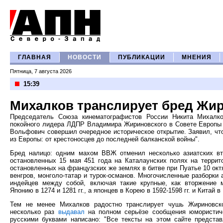
ГЛАВНАЯ
НОВОСТИ
ПУБЛИКАЦИИ
МНЕНИЯ
Пятница, 7 августа 2026
15:39
Михалков транслирует бред Жи
Председатель Союза кинематографистов России Никита Михал
покойного лидера ЛДПР Владимира Жириновского в Совете Европы 
Вольфович совершил очередное историческое открытие. Заявил, чт
из Европы: от крестоносцев до последней балканской войны".
Бред налицо: одним махом ВВЖ отменил несколько азиатских вт
остановленных 15 мая 451 года на Каталаунских полях на террит
остановленных на французских же землях в битве при Пуатье 10 октя
венгров, монголо-татар и турок-османов. Многочисленные разборки 
индейцев между собой, включая такие крупные, как вторжение 
Японию в 1274 и 1281 гг., а японцев в Корею в 1592-1598 гг. и Китай в 
Тем не менее Михалков радостно транслирует чушь Жириновско
несколько раз
выдавал
на полном серьёзе сообщения юмористиче
русскими буквами написано: "Все тексты на этом сайте предста