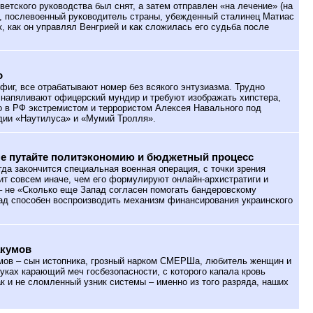
оветского руководства был снят, а затем отправлен «на лечение» (на
Р, послевоенный руководитель страны, убежденный сталинец Матиас
к, как он управлял Венгрией и как сложилась его судьба после
о
фиг, все отрабатывают номер без всякого энтузиазма. Трудно
я напяливают офицерский мундир и требуют изображать хипстера,
о в РФ экстремистом и террористом Алексея Навального под
дии «Наутилуса» и «Мумий Тролля».
не путайте политэкономию и бюджетный процесс
гда закончится специальная военная операция, с точки зрения
ит совсем иначе, чем его формулируют онлайн-архистратиги и
– не «Сколько еще Запад согласен помогать бандеровскому
ад способен воспроизводить механизм финансирования украинского
акумов
ов – сын истопника, грозный нарком СМЕРШа, любитель женщин и
уках карающий меч госбезопасности, с которого капала кровь
ак и не сломленный узник системы – именно из того разряда, наших