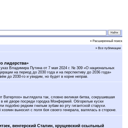
» Расширенный поиск
» Все публикации
о лидерства»
указ Владимира Путина от 7 мая 2024 г. № 309 «О национальных
ерации на период до 2030 года и на перспективу до 2036 года»
ивём до 2030-го и увидим, но будет в корне неправ.
 Ватерлоо» выглядела так, словно великая битва, сокрушившая
 в её дворе посреди городка Монфермей. Обгорелые куски
ли подобно редким гнилым зубам во рту гигантской старухи.
 хозяин выносил с поля боя своего генерала, валялась в стороне.
тзек, венгерский Сталин, хрущевский ссыльный