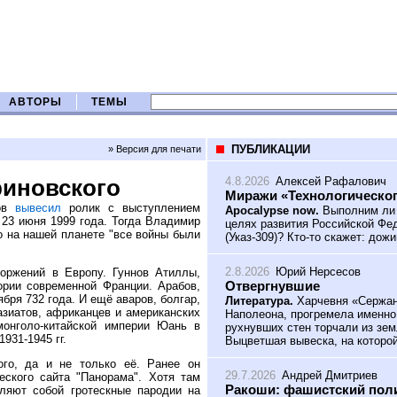
АВТОРЫ
ТЕМЫ
ПУБЛИКАЦИИ
» Версия для печати
4.8.2026
Алексей Рафалович
риновского
Миражи «Технологическог
ков
вывесил
ролик с выступлением
Apocalypse now.
Выполним ли 
23 июня 1999 года. Тогда Владимир
целях развития Российской Фед
о на нашей планете "все войны были
(Указ-309)? Кто-то скажет: дож
2.8.2026
Юрий Нерсесов
оржений в Европу. Гуннов Атиллы,
Отвергнувшие
ории современной Франции. Арабов,
бря 732 года. И ещё аваров, болгар,
Литература.
Харчевня «Сержант
азиатов, африканцев и американских
Наполеона, прогремела именно
монголо-китайской империи Юань в
рухнувших стен торчали из зем
1931-1945 гг.
Выцветшая вывеска, на которой
го, да и не только её. Ранее он
29.7.2026
Андрей Дмитриев
ского сайта "Панорама". Хотя там
Ракоши: фашистский поли
вляют собой гротескные пародии на