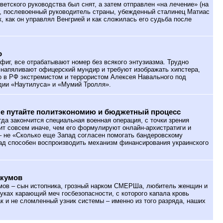
оветского руководства был снят, а затем отправлен «на лечение» (на
Р, послевоенный руководитель страны, убежденный сталинец Матиас
к, как он управлял Венгрией и как сложилась его судьба после
о
фиг, все отрабатывают номер без всякого энтузиазма. Трудно
я напяливают офицерский мундир и требуют изображать хипстера,
о в РФ экстремистом и террористом Алексея Навального под
дии «Наутилуса» и «Мумий Тролля».
не путайте политэкономию и бюджетный процесс
гда закончится специальная военная операция, с точки зрения
ит совсем иначе, чем его формулируют онлайн-архистратиги и
– не «Сколько еще Запад согласен помогать бандеровскому
ад способен воспроизводить механизм финансирования украинского
акумов
ов – сын истопника, грозный нарком СМЕРШа, любитель женщин и
уках карающий меч госбезопасности, с которого капала кровь
ак и не сломленный узник системы – именно из того разряда, наших