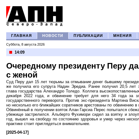
ГЛАВНАЯ
НОВОСТИ
ПУБЛИКАЦИИ
МНЕНИЯ
Суббота, 8 августа 2026
14:09
Очередному президенту Перу дал
с женой
Суд Перу дал 15 лет тюрьмы за отмывание денег бывшему президе
же получила его супруга Надин Эредиа. Ранее получил 20,5 лет 
глава государства Алехандро Толедо. Коллега высокопоставленных
декабря 2022 года, и обвинение требует для него 34 года за з
государственного переворота. Против экс-президента Мартина Вис
но несколько его ближайших соратников арестованы по обвинению в 
Обвинённый в получении взяток Алан Гарсиа Перес попытался сбежат
убежище застрелился. Альберто Фухимори сидел за взятку и злоуп
год, вышел на свободу по состоянию здоровья и умер через неско
практике стоит приглядеться внимательнее.
[2025-04-17]