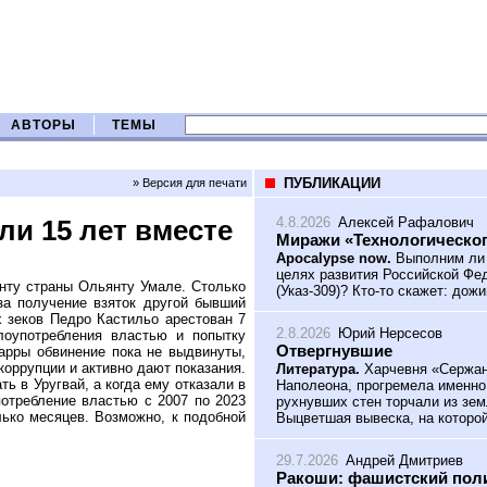
АВТОРЫ
ТЕМЫ
ПУБЛИКАЦИИ
» Версия для печати
4.8.2026
Алексей Рафалович
и 15 лет вместе
Миражи «Технологическог
Apocalypse now.
Выполним ли 
целях развития Российской Фед
нту страны Ольянту Умале. Столько
(Указ-309)? Кто-то скажет: дож
за получение взяток другой бывший
 зеков Педро Кастильо арестован 7
2.8.2026
Юрий Нерсесов
лоупотребления властью и попытку
Отвергнувшие
карры обвинение пока не выдвинуты,
коррупции и активно дают показания.
Литература.
Харчевня «Сержант
ь в Уругвай, а когда ему отказали в
Наполеона, прогремела именно
отребление властью с 2007 по 2023
рухнувших стен торчали из зем
лько месяцев. Возможно, к подобной
Выцветшая вывеска, на которой
29.7.2026
Андрей Дмитриев
Ракоши: фашистский поли