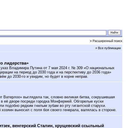
» Расширенный поиск
» Все публикации
о лидерства»
указ Владимира Путина от 7 мая 2024 г. № 309 «О национальных
ерации на период до 2030 года и на перспективу до 2036 года»
ивём до 2030-го и увидим, но будет в корне неправ.
 Ватерлоо» выглядела так, словно великая битва, сокрушившая
 в её дворе посреди городка Монфермей. Обгорелые куски
ли подобно редким гнилым зубам во рту гигантской старухи.
 хозяин выносил с поля боя своего генерала, валялась в стороне.
тзек, венгерский Сталин, хрущевский ссыльный