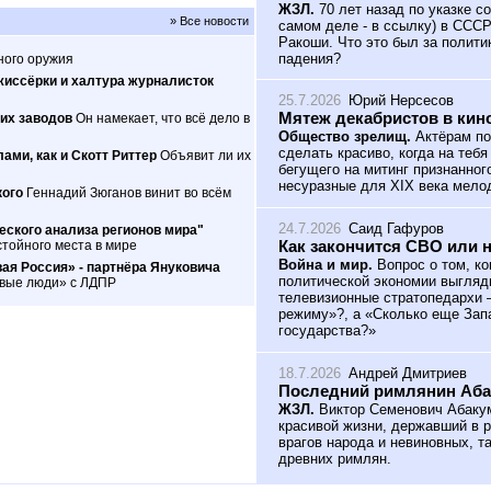
ЖЗЛ.
70 лет назад по указке с
» Все новости
самом деле - в ссылку) в ССС
Ракоши. Что это был за полити
падения?
ного оружия
жиссёрки и халтура журналисток
25.7.2026
Юрий Нерсесов
Мятеж декабристов в кин
их заводов
Он намекает, что всё дело в
Общество зрелищ.
Актёрам по
сделать красиво, когда на теб
ами, как и Скотт Риттер
Объявит ли их
бегущего на митинг признанног
несуразные для XIX века мело
кого
Геннадий Зюганов винит во всём
24.7.2026
Саид Гафуров
ского анализа регионов мира"
Как закончится СВО или 
тойного места в мире
Война и мир.
Вопрос о том, ко
ая Россия» - партнёра Януковича
политической экономии выгляд
овые люди» с ЛДПР
телевизионные стратопедархи 
режиму»?, а «Сколько еще Зап
государства?»
18.7.2026
Андрей Дмитриев
Последний римлянин Аб
ЖЗЛ.
Виктор Семенович Абакум
красивой жизни, державший в р
врагов народа и невиновных, т
древних римлян.