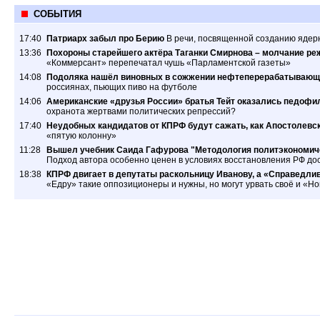
СОБЫТИЯ
17:40
Патриарх забыл про Берию
В речи, посвященной созданию ядер
13:36
Похороны старейшего актёра Таганки Смирнова – молчание ре
«Коммерсант» перепечатал чушь «Парламентской газеты»
14:08
Подоляка нашёл виновных в сожжении нефтеперерабатывающ
россиянах, пьющих пиво на футболе
14:06
Американские «друзья России» братья Тейт оказались педофил
охранота жертвами политических репрессий?
17:40
Неудобных кандидатов от КПРФ будут сажать, как Апостолевс
«пятую колонну»
11:28
Вышел учебник Саида Гафурова "Методология политэкономиче
Подход автора особенно ценен в условиях восстановления РФ дос
18:38
КПРФ двигает в депутаты раскольницу Иванову, а «Справедлив
«Едру» такие оппозиционеры и нужны, но могут урвать своё и «Н