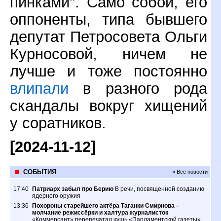
пинками". Само собой, его
оппоненты, типа бывшего
депутат Петросовета Ольги
Курносовой, ничем не
лучше и тоже постоянно
влипали
в разного рода
скандалы вокруг хищений
у соратников.
[2024-11-12]
СОБЫТИЯ
» Все новости
17:40
Патриарх забыл про Берию
В речи, посвященной созданию
ядерного оружия
13:36
Похороны старейшего актёра Таганки Смирнова –
молчание режиссёрки и халтура журналисток
«Коммерсант» перепечатал чушь «Парламентской газеты»