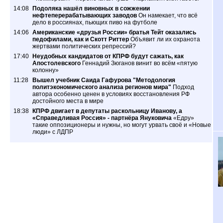
14:08
Подоляка нашёл виновных в сожжении
нефтеперерабатывающих заводов
Он намекает, что всё
дело в россиянах, пьющих пиво на футболе
14:06
Американские «друзья России» братья Тейт оказались
педофилами, как и Скотт Риттер
Объявит ли их охранота
жертвами политических репрессий?
17:40
Неудобных кандидатов от КПРФ будут сажать, как
Апостолевского
Геннадий Зюганов винит во всём «пятую
колонну»
11:28
Вышел учебник Саида Гафурова "Методология
политэкономического анализа регионов мира"
Подход
автора особенно ценен в условиях восстановления РФ
достойного места в мире
18:38
КПРФ двигает в депутаты раскольницу Иванову, а
«Справедливая Россия» - партнёра Януковича
«Едру»
такие оппозиционеры и нужны, но могут урвать своё и «Новые
люди» с ЛДПР