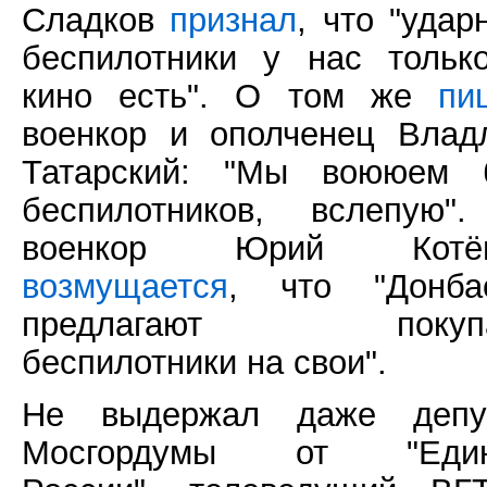
Сладков
признал
, что "удар
беспилотники у нас тольк
кино есть". О том же
пи
военкор и ополченец Влад
Татарский: "Мы воююем 
беспилотников, вслепую"
военкор Юрий Котён
возмущается
, что "Донба
предлагают покупа
беспилотники на свои".
Не выдержал даже депу
Мосгордумы от "Един