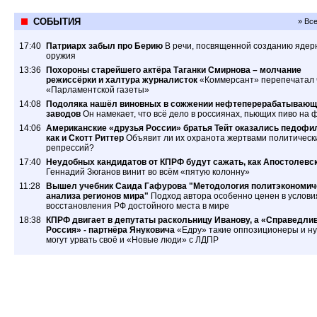
СОБЫТИЯ
» Вс
17:40
Патриарх забыл про Берию
В речи, посвященной созданию ядер
оружия
13:36
Похороны старейшего актёра Таганки Смирнова – молчание
режиссёрки и халтура журналисток
«Коммерсант» перепечатал 
«Парламентской газеты»
14:08
Подоляка нашёл виновных в сожжении нефтеперерабатывающ
заводов
Он намекает, что всё дело в россиянах, пьющих пиво на 
14:06
Американские «друзья России» братья Тейт оказались педофи
как и Скотт Риттер
Объявит ли их охранота жертвами политическ
репрессий?
17:40
Неудобных кандидатов от КПРФ будут сажать, как Апостолевс
Геннадий Зюганов винит во всём «пятую колонну»
11:28
Вышел учебник Саида Гафурова "Методология политэкономич
анализа регионов мира"
Подход автора особенно ценен в услови
восстановления РФ достойного места в мире
18:38
КПРФ двигает в депутаты раскольницу Иванову, а «Справедли
Россия» - партнёра Януковича
«Едру» такие оппозиционеры и ну
могут урвать своё и «Новые люди» с ЛДПР