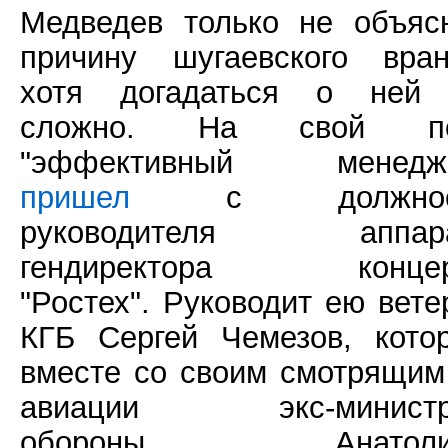
Медведев только не объяс
причину шугаевского вран
хотя догадаться о ней
сложно. На свой по
"эффективный менедж
пришел
с должнос
руководителя аппара
гендиректора концер
"Ростех". Руководит ею вете
КГБ Сергей Чемезов, кото
вместе со своим смотрящим
авиации экс-министр
обороны Анатоли