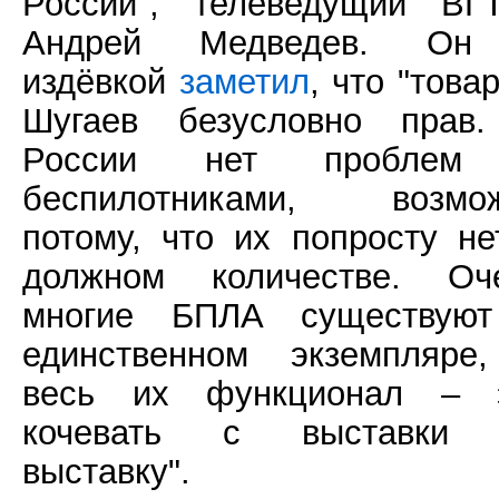
России", телеведущий ВГ
Андрей Медведев. Он
издёвкой
заметил
, что "това
Шугаев безусловно прав
России нет проблем
беспилотниками, возмо
потому, что их попросту не
должном количестве. Оч
многие БПЛА существую
единственном экземпляре
весь их функционал – 
кочевать с выставки
выставку".