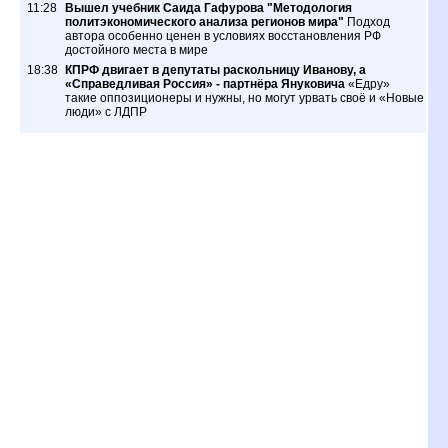
11:28
Вышел учебник Саида Гафурова "Методология
политэкономического анализа регионов мира"
Подход
автора особенно ценен в условиях восстановления РФ
достойного места в мире
18:38
КПРФ двигает в депутаты раскольницу Иванову, а
«Справедливая Россия» - партнёра Януковича
«Едру»
такие оппозиционеры и нужны, но могут урвать своё и «Новые
люди» с ЛДПР