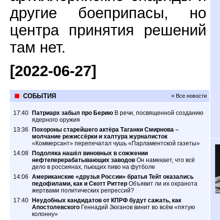
другие боеприпасы, но
центра принятия решений
там нет.
[2022-06-27]
СОБЫТИЯ
» Все новости
17:40
Патриарх забыл про Берию
В речи, посвященной созданию
ядерного оружия
13:36
Похороны старейшего актёра Таганки Смирнова –
молчание режиссёрки и халтура журналисток
«Коммерсант» перепечатал чушь «Парламентской газеты»
14:08
Подоляка нашёл виновных в сожжении
нефтеперерабатывающих заводов
Он намекает, что всё
дело в россиянах, пьющих пиво на футболе
14:06
Американские «друзья России» братья Тейт оказались
педофилами, как и Скотт Риттер
Объявит ли их охранота
жертвами политических репрессий?
17:40
Неудобных кандидатов от КПРФ будут сажать, как
Апостолевского
Геннадий Зюганов винит во всём «пятую
колонну»