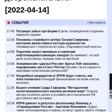
[2022-04-14]
СОБЫТИЯ
» Все новости
17:40
Патриарх забыл про Берию
В речи, посвященной созданию
ядерного оружия
13:36
Похороны старейшего актёра Таганки Смирнова –
молчание режиссёрки и халтура журналисток
«Коммерсант» перепечатал чушь «Парламентской газеты»
14:08
Подоляка нашёл виновных в сожжении
нефтеперерабатывающих заводов
Он намекает, что всё
дело в россиянах, пьющих пиво на футболе
14:06
Американские «друзья России» братья Тейт оказались
педофилами, как и Скотт Риттер
Объявит ли их охранота
жертвами политических репрессий?
17:40
Неудобных кандидатов от КПРФ будут сажать, как
Апостолевского
Геннадий Зюганов винит во всём «пятую
колонну»
11:28
Вышел учебник Саида Гафурова "Методология
политэкономического анализа регионов мира"
Подход
автора особенно ценен в условиях восстановления РФ
достойного места в мире
18:38
КПРФ двигает в депутаты раскольницу Иванову, а
«Справедливая Россия» - партнёра Януковича
«Едру»
такие оппозиционеры и нужны, но могут урвать своё и «Новые