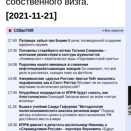
собственного визга.
[2021-11-21]
СОБЫТИЯ
» Все новости
17:40
Патриарх забыл про Берию
В речи, посвященной созданию
ядерного оружия
13:36
Похороны старейшего актёра Таганки Смирнова –
молчание режиссёрки и халтура журналисток
«Коммерсант» перепечатал чушь «Парламентской газеты»
14:08
Подоляка нашёл виновных в сожжении
нефтеперерабатывающих заводов
Он намекает, что всё
дело в россиянах, пьющих пиво на футболе
14:06
Американские «друзья России» братья Тейт оказались
педофилами, как и Скотт Риттер
Объявит ли их охранота
жертвами политических репрессий?
17:40
Неудобных кандидатов от КПРФ будут сажать, как
Апостолевского
Геннадий Зюганов винит во всём «пятую
колонну»
11:28
Вышел учебник Саида Гафурова "Методология
политэкономического анализа регионов мира"
Подход
автора особенно ценен в условиях восстановления РФ
достойного места в мире
18:38
КПРФ двигает в депутаты раскольницу Иванову, а
«Справедливая Россия» - партнёра Януковича
«Едру»