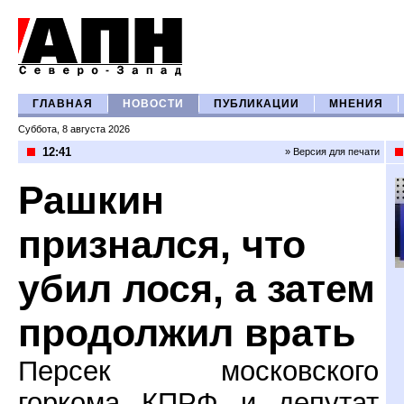
ГЛАВНАЯ
НОВОСТИ
ПУБЛИКАЦИИ
МНЕНИЯ
Суббота, 8 августа 2026
12:41
» Версия для печати
Рашкин
признался, что
убил лося, а затем
продолжил врать
Персек московского
горкома КПРФ и депутат