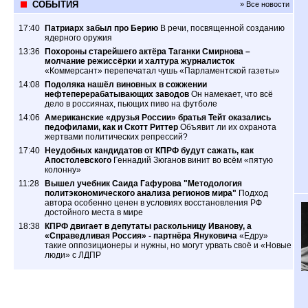
СОБЫТИЯ
» Все новости
17:40
Патриарх забыл про Берию
В речи, посвященной созданию
ядерного оружия
13:36
Похороны старейшего актёра Таганки Смирнова –
молчание режиссёрки и халтура журналисток
«Коммерсант» перепечатал чушь «Парламентской газеты»
14:08
Подоляка нашёл виновных в сожжении
нефтеперерабатывающих заводов
Он намекает, что всё
дело в россиянах, пьющих пиво на футболе
14:06
Американские «друзья России» братья Тейт оказались
педофилами, как и Скотт Риттер
Объявит ли их охранота
жертвами политических репрессий?
17:40
Неудобных кандидатов от КПРФ будут сажать, как
Апостолевского
Геннадий Зюганов винит во всём «пятую
колонну»
11:28
Вышел учебник Саида Гафурова "Методология
политэкономического анализа регионов мира"
Подход
автора особенно ценен в условиях восстановления РФ
достойного места в мире
18:38
КПРФ двигает в депутаты раскольницу Иванову, а
«Справедливая Россия» - партнёра Януковича
«Едру»
такие оппозиционеры и нужны, но могут урвать своё и «Новые
люди» с ЛДПР