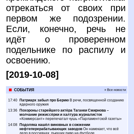
отрекаться от своих при
первом же подозрении.
Если, конечно, речь не
идёт о проверенном
подельнике по распилу и
освоению.
[2019-10-08]
СОБЫТИЯ
» Все новости
17:40
Патриарх забыл про Берию
В речи, посвященной созданию
ядерного оружия
13:36
Похороны старейшего актёра Таганки Смирнова –
молчание режиссёрки и халтура журналисток
«Коммерсант» перепечатал чушь «Парламентской газеты»
14:08
Подоляка нашёл виновных в сожжении
нефтеперерабатывающих заводов
Он намекает, что всё
дело в россиянах, пьющих пиво на футболе