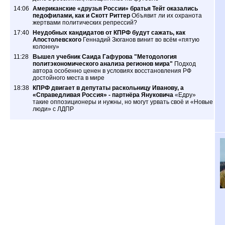
14:06
Американские «друзья России» братья Тейт оказались
педофилами, как и Скотт Риттер
Объявит ли их охранота
жертвами политических репрессий?
17:40
Неудобных кандидатов от КПРФ будут сажать, как
Апостолевского
Геннадий Зюганов винит во всём «пятую
колонну»
11:28
Вышел учебник Саида Гафурова "Методология
политэкономического анализа регионов мира"
Подход
автора особенно ценен в условиях восстановления РФ
достойного места в мире
18:38
КПРФ двигает в депутаты раскольницу Иванову, а
«Справедливая Россия» - партнёра Януковича
«Едру»
такие оппозиционеры и нужны, но могут урвать своё и «Новые
люди» с ЛДПР