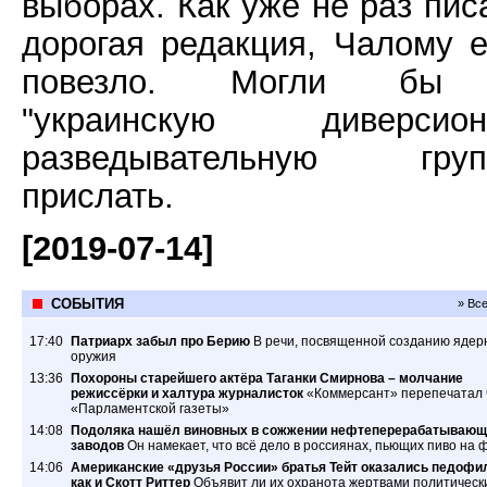
выборах. Как уже не раз пис
дорогая редакция, Чалому 
повезло. Могли бы
"украинскую диверсион
разведывательную груп
прислать.
[2019-07-14]
СОБЫТИЯ
» Вс
17:40
Патриарх забыл про Берию
В речи, посвященной созданию ядер
оружия
13:36
Похороны старейшего актёра Таганки Смирнова – молчание
режиссёрки и халтура журналисток
«Коммерсант» перепечатал 
«Парламентской газеты»
14:08
Подоляка нашёл виновных в сожжении нефтеперерабатывающ
заводов
Он намекает, что всё дело в россиянах, пьющих пиво на 
14:06
Американские «друзья России» братья Тейт оказались педофи
как и Скотт Риттер
Объявит ли их охранота жертвами политическ