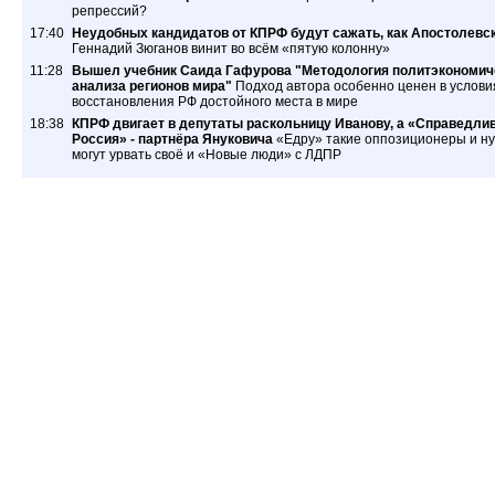
репрессий?
17:40
Неудобных кандидатов от КПРФ будут сажать, как Апостолевс
Геннадий Зюганов винит во всём «пятую колонну»
11:28
Вышел учебник Саида Гафурова "Методология политэкономич
анализа регионов мира"
Подход автора особенно ценен в услови
восстановления РФ достойного места в мире
18:38
КПРФ двигает в депутаты раскольницу Иванову, а «Справедли
Россия» - партнёра Януковича
«Едру» такие оппозиционеры и ну
могут урвать своё и «Новые люди» с ЛДПР