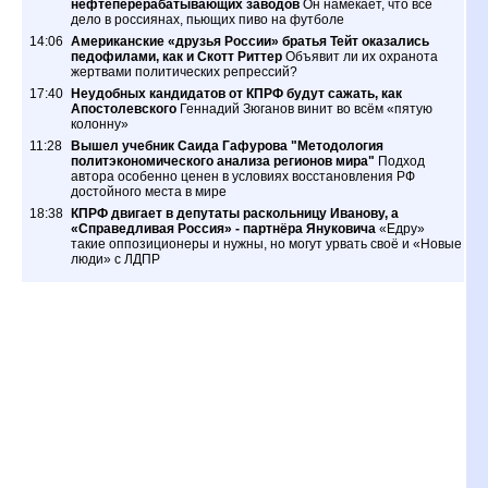
нефтеперерабатывающих заводов
Он намекает, что всё
дело в россиянах, пьющих пиво на футболе
14:06
Американские «друзья России» братья Тейт оказались
педофилами, как и Скотт Риттер
Объявит ли их охранота
жертвами политических репрессий?
17:40
Неудобных кандидатов от КПРФ будут сажать, как
Апостолевского
Геннадий Зюганов винит во всём «пятую
колонну»
11:28
Вышел учебник Саида Гафурова "Методология
политэкономического анализа регионов мира"
Подход
автора особенно ценен в условиях восстановления РФ
достойного места в мире
18:38
КПРФ двигает в депутаты раскольницу Иванову, а
«Справедливая Россия» - партнёра Януковича
«Едру»
такие оппозиционеры и нужны, но могут урвать своё и «Новые
люди» с ЛДПР