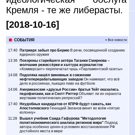
Кремля - те же либерасты.
[2018-10-16]
СОБЫТИЯ
» Все новости
17:40
Патриарх забыл про Берию
В речи, посвященной созданию
ядерного оружия
13:36
Похороны старейшего актёра Таганки Смирнова –
молчание режиссёрки и халтура журналисток
«Коммерсант» перепечатал чушь «Парламентской газеты»
14:08
Подоляка нашёл виновных в сожжении
нефтеперерабатывающих заводов
Он намекает, что всё
дело в россиянах, пьющих пиво на футболе
14:06
Американские «друзья России» братья Тейт оказались
педофилами, как и Скотт Риттер
Объявит ли их охранота
жертвами политических репрессий?
17:40
Неудобных кандидатов от КПРФ будут сажать, как
Апостолевского
Геннадий Зюганов винит во всём «пятую
колонну»
11:28
Вышел учебник Саида Гафурова "Методология
политэкономического анализа регионов мира"
Подход
автора особенно ценен в условиях восстановления РФ
достойного места в мире