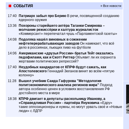
СОБЫТИЯ
» Все новости
17:40
Патриарх забыл про Берию
В речи, посвященной созданию
ядерного оружия
13:36
Похороны старейшего актёра Таганки Смирнова –
молчание режиссёрки и халтура журналисток
«Коммерсант» перепечатал чушь «Парламентской газеты»
14:08
Подоляка нашёл виновных в сожжении
нефтеперерабатывающих заводов
Он намекает, что всё
дело в россиянах, пьющих пиво на футболе
14:06
Американские «друзья России» братья Тейт оказались
педофилами, как и Скотт Риттер
Объявит ли их охранота
жертвами политических репрессий?
17:40
Неудобных кандидатов от КПРФ будут сажать, как
Апостолевского
Геннадий Зюганов винит во всём «пятую
колонну»
11:28
Вышел учебник Саида Гафурова "Методология
политэкономического анализа регионов мира"
Подход
автора особенно ценен в условиях восстановления РФ
достойного места в мире
18:38
КПРФ двигает в депутаты раскольницу Иванову, а
«Справедливая Россия» - партнёра Януковича
«Едру»
такие оппозиционеры и нужны, но могут урвать своё и «Новые
люди» с ЛДПР