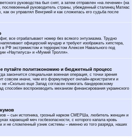
оветского руководства был снят, а затем отправлен «на лечение» (на
Р, послевоенный руководитель страны, убежденный сталинец Матиас
к, как он управлял Венгрией и как сложилась его судьба после
о
фиг, все отрабатывают номер без всякого энтузиазма. Трудно
я напяливают офицерский мундир и требуют изображать хипстера,
о в РФ экстремистом и террористом Алексея Навального под
дии «Наутилуса» и «Мумий Тролля».
не путайте политэкономию и бюджетный процесс
гда закончится специальная военная операция, с точки зрения
ит совсем иначе, чем его формулируют онлайн-архистратиги и
– не «Сколько еще Запад согласен помогать бандеровскому
ад способен воспроизводить механизм финансирования украинского
акумов
ов – сын истопника, грозный нарком СМЕРШа, любитель женщин и
уках карающий меч госбезопасности, с которого капала кровь
ак и не сломленный узник системы – именно из того разряда, наших