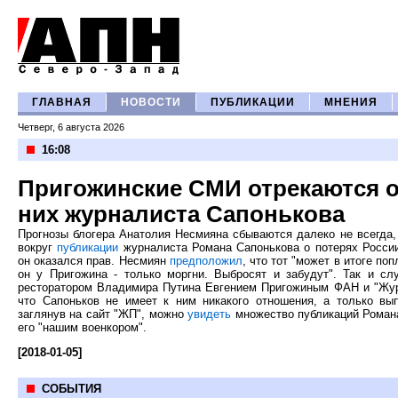
ГЛАВНАЯ
НОВОСТИ
ПУБЛИКАЦИИ
МНЕНИЯ
Четверг, 6 августа 2026
16:08
Пригожинские СМИ отрекаются о
них журналиста Сапонькова
Прогнозы блогера Анатолия Несмияна сбываются далеко не всегда,
вокруг
публикации
журналиста Романа Сапонькова о потерях Росси
он оказался прав. Несмиян
предположил
, что тот "может в итоге поп
он у Пригожина - только моргни. Выбросят и забудут". Так и с
ресторатором Владимира Путина Евгением Пригожиным ФАН и "Жу
что Сапоньков не имеет к ним никакого отношения, а только вы
заглянув на сайт "ЖП", можно
увидеть
множество публикаций Романа
его "нашим военкором".
[2018-01-05]
СОБЫТИЯ