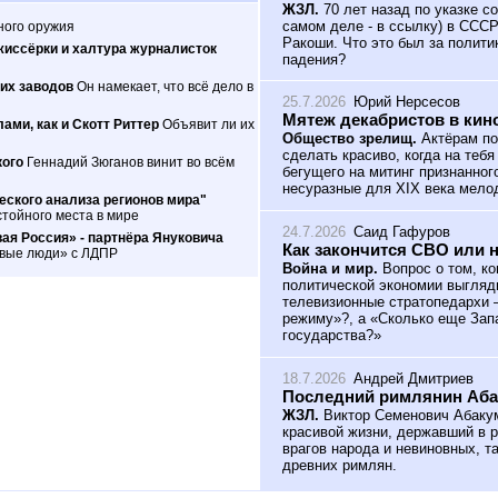
ЖЗЛ.
70 лет назад по указке с
самом деле - в ссылку) в ССС
ного оружия
Ракоши. Что это был за полити
жиссёрки и халтура журналисток
падения?
их заводов
Он намекает, что всё дело в
25.7.2026
Юрий Нерсесов
Мятеж декабристов в кин
ами, как и Скотт Риттер
Объявит ли их
Общество зрелищ.
Актёрам по
сделать красиво, когда на теб
кого
Геннадий Зюганов винит во всём
бегущего на митинг признанног
несуразные для XIX века мело
ского анализа регионов мира"
тойного места в мире
24.7.2026
Саид Гафуров
ая Россия» - партнёра Януковича
Как закончится СВО или 
овые люди» с ЛДПР
Война и мир.
Вопрос о том, ко
политической экономии выгляд
телевизионные стратопедархи 
режиму»?, а «Сколько еще Зап
государства?»
18.7.2026
Андрей Дмитриев
Последний римлянин Аб
ЖЗЛ.
Виктор Семенович Абакум
красивой жизни, державший в р
врагов народа и невиновных, т
древних римлян.