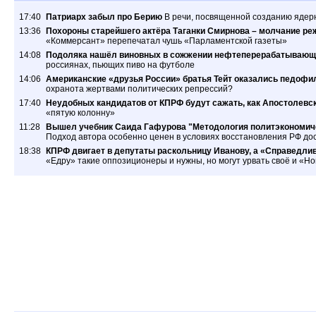
17:40
Патриарх забыл про Берию
В речи, посвященной созданию ядер
13:36
Похороны старейшего актёра Таганки Смирнова – молчание ре
«Коммерсант» перепечатал чушь «Парламентской газеты»
14:08
Подоляка нашёл виновных в сожжении нефтеперерабатывающ
россиянах, пьющих пиво на футболе
14:06
Американские «друзья России» братья Тейт оказались педофил
охранота жертвами политических репрессий?
17:40
Неудобных кандидатов от КПРФ будут сажать, как Апостолевс
«пятую колонну»
11:28
Вышел учебник Саида Гафурова "Методология политэкономиче
Подход автора особенно ценен в условиях восстановления РФ дос
18:38
КПРФ двигает в депутаты раскольницу Иванову, а «Справедлив
«Едру» такие оппозиционеры и нужны, но могут урвать своё и «Н