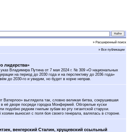
» Расширенный поиск
» Все публикации
о лидерства»
указ Владимира Путина от 7 мая 2024 г. № 309 «О национальных
ерации на период до 2030 года и на перспективу до 2036 года»
ивём до 2030-го и увидим, но будет в корне неправ.
 Ватерлоо» выглядела так, словно великая битва, сокрушившая
 в её дворе посреди городка Монфермей. Обгорелые куски
ли подобно редким гнилым зубам во рту гигантской старухи.
 хозяин выносил с поля боя своего генерала, валялась в стороне.
тзек, венгерский Сталин, хрущевский ссыльный