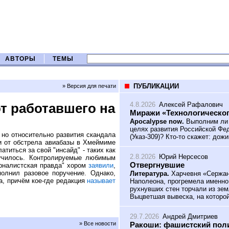
АВТОРЫ
ТЕМЫ
ПУБЛИКАЦИИ
» Версия для печати
4.8.2026
Алексей Рафалович
т работавшего на
Миражи «Технологическог
Apocalypse now.
Выполним ли 
целях развития Российской Фед
 но относительно развития скандала
(Указ-309)? Кто-то скажет: дож
и от обстрела авиабазы в Хмеймиме
латиться за свой "инсайд" - таких как
2.8.2026
Юрий Нерсесов
лучилось. Контролируемые любимым
Отвергнувшие
рналистская правда" хором
заявили
,
полнил разовое поручение. Однако,
Литература.
Харчевня «Сержант
, причём кое-где редакция
называет
Наполеона, прогремела именно
рухнувших стен торчали из зем
Выцветшая вывеска, на которой
29.7.2026
Андрей Дмитриев
Ракоши: фашистский поли
» Все новости