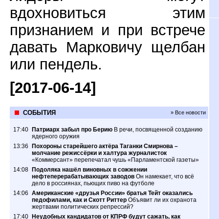
вдохновиться этим
признанием и при встрече
давать Марковичу щелбан
или пендель.
[2017-06-14]
СОБЫТИЯ
» Все новости
17:40
Патриарх забыл про Берию
В речи, посвященной созданию
ядерного оружия
13:36
Похороны старейшего актёра Таганки Смирнова –
молчание режиссёрки и халтура журналисток
«Коммерсант» перепечатал чушь «Парламентской газеты»
14:08
Подоляка нашёл виновных в сожжении
нефтеперерабатывающих заводов
Он намекает, что всё
дело в россиянах, пьющих пиво на футболе
14:06
Американские «друзья России» братья Тейт оказались
педофилами, как и Скотт Риттер
Объявит ли их охранота
жертвами политических репрессий?
17:40
Неудобных кандидатов от КПРФ будут сажать, как