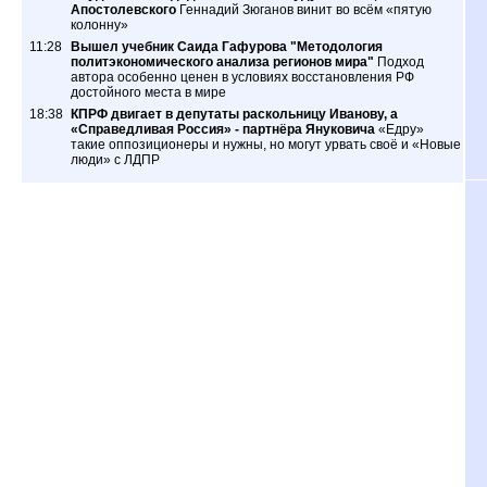
Апостолевского
Геннадий Зюганов винит во всём «пятую
колонну»
11:28
Вышел учебник Саида Гафурова "Методология
политэкономического анализа регионов мира"
Подход
автора особенно ценен в условиях восстановления РФ
достойного места в мире
18:38
КПРФ двигает в депутаты раскольницу Иванову, а
«Справедливая Россия» - партнёра Януковича
«Едру»
такие оппозиционеры и нужны, но могут урвать своё и «Новые
люди» с ЛДПР