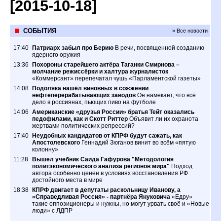
[2015-10-18]
СОБЫТИЯ
» Все новости
17:40
Патриарх забыл про Берию
В речи, посвященной созданию
ядерного оружия
13:36
Похороны старейшего актёра Таганки Смирнова –
молчание режиссёрки и халтура журналисток
«Коммерсант» перепечатал чушь «Парламентской газеты»
14:08
Подоляка нашёл виновных в сожжении
нефтеперерабатывающих заводов
Он намекает, что всё
дело в россиянах, пьющих пиво на футболе
14:06
Американские «друзья России» братья Тейт оказались
педофилами, как и Скотт Риттер
Объявит ли их охранота
жертвами политических репрессий?
17:40
Неудобных кандидатов от КПРФ будут сажать, как
Апостолевского
Геннадий Зюганов винит во всём «пятую
колонну»
11:28
Вышел учебник Саида Гафурова "Методология
политэкономического анализа регионов мира"
Подход
автора особенно ценен в условиях восстановления РФ
достойного места в мире
18:38
КПРФ двигает в депутаты раскольницу Иванову, а
«Справедливая Россия» - партнёра Януковича
«Едру»
такие оппозиционеры и нужны, но могут урвать своё и «Новые
люди» с ЛДПР