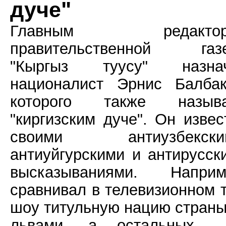
дуче"
Главным редактор
правительственной газ
"Кыргыз туусу" назна
националист Эрнис Балбак
которого также назыв
"киргизским дуче". Он извес
своими антиузбекски
антиуйгурскими и антирусск
высказываниями. Наприм
сравнивал в телевизионном т
шоу титульную нацию страны
львами, а остальных 