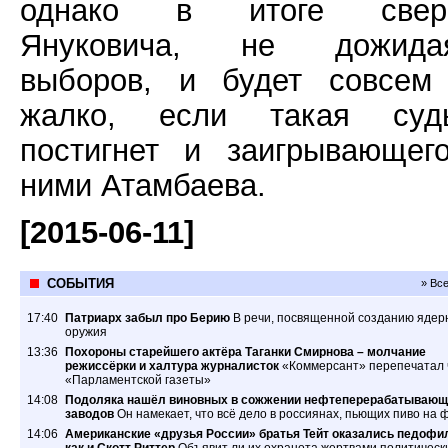
однако в итоге свер
Януковича, не дожида
выборов, и будет совсем
жалко, если такая суд
постигнет и заигрывающег
ними Атамбаева.
[2015-06-11]
СОБЫТИЯ
» Вс
17:40
Патриарх забыл про Берию
В речи, посвященной созданию ядер
оружия
13:36
Похороны старейшего актёра Таганки Смирнова – молчание
режиссёрки и халтура журналисток
«Коммерсант» перепечатал 
«Парламентской газеты»
14:08
Подоляка нашёл виновных в сожжении нефтеперерабатывающ
заводов
Он намекает, что всё дело в россиянах, пьющих пиво на 
14:06
Американские «друзья России» братья Тейт оказались педофи