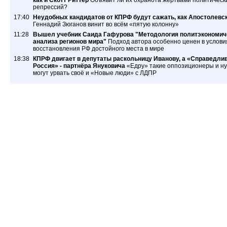
как и Скотт Риттер
Объявит ли их охранота жертвами политическ
репрессий?
17:40
Неудобных кандидатов от КПРФ будут сажать, как Апостолевс
Геннадий Зюганов винит во всём «пятую колонну»
11:28
Вышел учебник Саида Гафурова "Методология политэкономич
анализа регионов мира"
Подход автора особенно ценен в услови
восстановления РФ достойного места в мире
18:38
КПРФ двигает в депутаты раскольницу Иванову, а «Справедли
Россия» - партнёра Януковича
«Едру» такие оппозиционеры и ну
могут урвать своё и «Новые люди» с ЛДПР