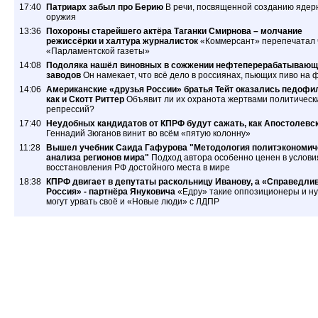
17:40
Патриарх забыл про Берию
В речи, посвященной созданию ядер
оружия
13:36
Похороны старейшего актёра Таганки Смирнова – молчание
режиссёрки и халтура журналисток
«Коммерсант» перепечатал 
«Парламентской газеты»
14:08
Подоляка нашёл виновных в сожжении нефтеперерабатывающ
заводов
Он намекает, что всё дело в россиянах, пьющих пиво на 
14:06
Американские «друзья России» братья Тейт оказались педофи
как и Скотт Риттер
Объявит ли их охранота жертвами политическ
репрессий?
17:40
Неудобных кандидатов от КПРФ будут сажать, как Апостолевс
Геннадий Зюганов винит во всём «пятую колонну»
11:28
Вышел учебник Саида Гафурова "Методология политэкономич
анализа регионов мира"
Подход автора особенно ценен в услови
восстановления РФ достойного места в мире
18:38
КПРФ двигает в депутаты раскольницу Иванову, а «Справедли
Россия» - партнёра Януковича
«Едру» такие оппозиционеры и ну
могут урвать своё и «Новые люди» с ЛДПР