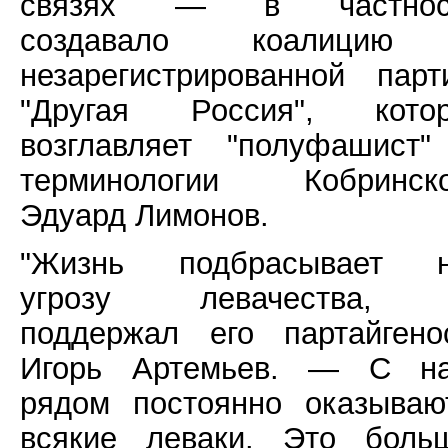
связях — в частност
создавало коалицию
незарегистрированной парт
"Другая Россия", кото
возглавляет "полуфашист"
терминологии Кобринско
Эдуард Лимонов.
"Жизнь подбрасывает 
угрозу левачества,
поддержал его партайгено
Игорь Артемьев. — С н
рядом постоянно оказываю
всякие леваки. Это боль