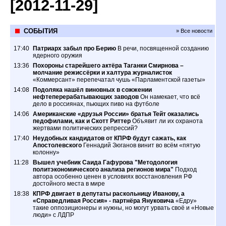
[2012-11-29]
СОБЫТИЯ
» Все новости
17:40
Патриарх забыл про Берию
В речи, посвященной созданию
ядерного оружия
13:36
Похороны старейшего актёра Таганки Смирнова –
молчание режиссёрки и халтура журналисток
«Коммерсант» перепечатал чушь «Парламентской газеты»
14:08
Подоляка нашёл виновных в сожжении
нефтеперерабатывающих заводов
Он намекает, что всё
дело в россиянах, пьющих пиво на футболе
14:06
Американские «друзья России» братья Тейт оказались
педофилами, как и Скотт Риттер
Объявит ли их охранота
жертвами политических репрессий?
17:40
Неудобных кандидатов от КПРФ будут сажать, как
Апостолевского
Геннадий Зюганов винит во всём «пятую
колонну»
11:28
Вышел учебник Саида Гафурова "Методология
политэкономического анализа регионов мира"
Подход
автора особенно ценен в условиях восстановления РФ
достойного места в мире
18:38
КПРФ двигает в депутаты раскольницу Иванову, а
«Справедливая Россия» - партнёра Януковича
«Едру»
такие оппозиционеры и нужны, но могут урвать своё и «Новые
люди» с ЛДПР