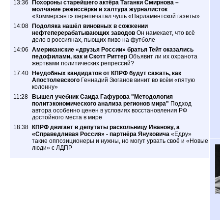
13:36
Похороны старейшего актёра Таганки Смирнова –
молчание режиссёрки и халтура журналисток
«Коммерсант» перепечатал чушь «Парламентской газеты»
14:08
Подоляка нашёл виновных в сожжении
нефтеперерабатывающих заводов
Он намекает, что всё
дело в россиянах, пьющих пиво на футболе
14:06
Американские «друзья России» братья Тейт оказались
педофилами, как и Скотт Риттер
Объявит ли их охранота
жертвами политических репрессий?
17:40
Неудобных кандидатов от КПРФ будут сажать, как
Апостолевского
Геннадий Зюганов винит во всём «пятую
колонну»
11:28
Вышел учебник Саида Гафурова "Методология
политэкономического анализа регионов мира"
Подход
автора особенно ценен в условиях восстановления РФ
достойного места в мире
18:38
КПРФ двигает в депутаты раскольницу Иванову, а
«Справедливая Россия» - партнёра Януковича
«Едру»
такие оппозиционеры и нужны, но могут урвать своё и «Новые
люди» с ЛДПР